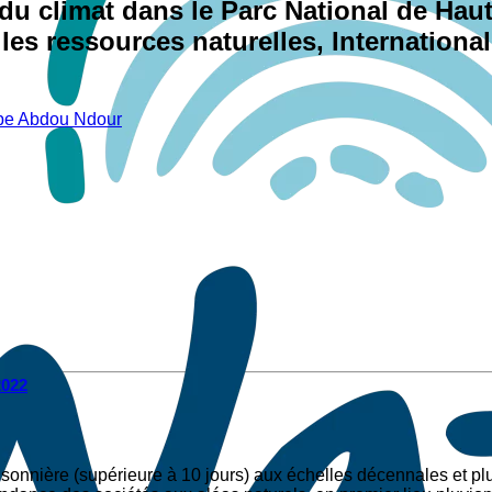
du climat dans le Parc National de Hau
les ressources naturelles, International
pe Abdou Ndour
2022
aisonnière (supérieure à 10 jours) aux échelles décennales et pl