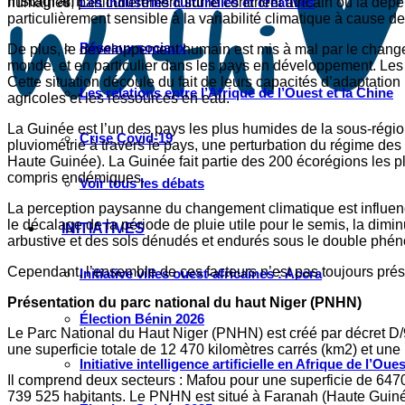
Instagram
humaines, particulièrement sur le continent africain où la dépe
Les industries culturelles et créatives
particulièrement sensible à la variabilité climatique à cause de
Réseaux sociaux
De plus, le développement humain est mis à mal par le change
monde, et en particulier dans les pays en développement. Les 
Cette situation découle du fait de leurs capacités d’adaptation
Les relations entre l’Afrique de l’Ouest et la Chine
agricoles et les ressources en eau.
La Guinée est l’un des pays les plus humides de la sous-régio
Crise Covid-19
pluviométrie à travers le pays, une perturbation du régime de
Haute Guinée). La Guinée fait partie des 200 écorégions les p
compris endémiques.
Voir tous les débats
La perception paysanne du changement climatique est influenc
le décalage de la période de pluie utile pour le semis, la diminu
INITIATIVES
arbustive et des sols dénudés et endurés sous le double phén
Cependant, l’ensemble de ces facteurs n’est pas toujours prés
Initiative villes ouest-africaines : Accra
Présentation du parc national du haut Niger (PNHN)
Élection Bénin 2026
Le Parc National du Haut Niger (PNHN) est créé par décret D
une superficie totale de 12 470 kilomètres carrés (km2) et une
Initiative intelligence artificielle en Afrique de l’Oues
Il comprend deux secteurs : Mafou pour une superficie de 6470
739 525 habitants. Le PNHN est situé à Faranah (Haute Guinée) 