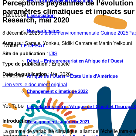
WATHI se dévoile en deux films
Perceptions paysannes de l’évolution 
paramètres climatiques et impacts sur 
Facebook
L’association
Research, mai 2020
Nos partenaires
8 décembre 2025
Situation environnementale Guinée 2025
Pa
Auteurs :
Samuel Yonkeu, Sidiki Camara et Martin Yelkouni
Twitter
LE DÉBAT
Site de publication :
IJIS
Débat – Entrepreneuriat en Afrique de l’Ouest
Type de publication :
Enquête
Date de publication
: Mai 2020
LinkedIn
Afrique de l’Ouest – États Unis d’Amérique
Lien vers le document original
Changement climatique 2022
YouTube
Les relations entre l’Afrique de l’Ouest et l’Europe 
Introduction
Enseignement supérieur 2021
La gamme de variabilité climatique, allant de l’échelle intra-s