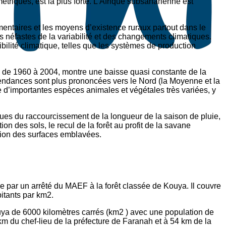
triques, est la plus forte. L’Afrique subsaharienne est
entaires et les moyens d’existence ruraux partout dans le
 néfastes de la variabilité et des changements climatiques.
bilité climatique, telles que les systèmes de production
, de 1960 à 2004, montre une baisse quasi constante de la
tendances sont plus prononcées vers le Nord (la Moyenne et la
e d’importantes espèces animales et végétales très variées, y
ues du raccourcissement de la longueur de la saison de pluie,
ion des sols, le recul de la forêt au profit de la savane
tion des surfaces emblavées.
par un arrêté du MAEF à la forêt classée de Kouya. Il couvre
bitants par km2.
uya de 6000 kilomètres carrés (km2 ) avec une population de
km du chef-lieu de la préfecture de Faranah et à 54 km de la