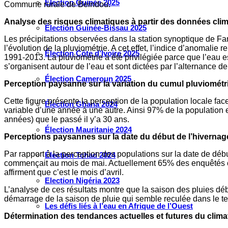
Élection Guinée 2025
Commune rurale de Beindou.
Analyse des risques climatiques à partir des données cl
Élection Guinée-Bissau 2025
Les précipitations observées dans la station synoptique de Fa
l’évolution de la pluviométrie. A cet effet, l’indice d’anomal
Élection Côte d’Ivoire 2025
1991-2013. La pluviométrie a été privilégiée parce que l’eau est
s’organisent autour de l’eau et sont dictées par l’alternance d
Élection Cameroun 2025
Perception paysanne sur la variation du cumul pluviométri
Cette figure présente la perception de la population locale face 
Élection Ghana 2024
variable d’une année à une autre. Ainsi 97% de la population e
années) que le passé il y’a 30 ans.
Élection Mauritanie 2024
Perceptions paysannes sur la date du début de l’hivernag
Par rapport à la perception des populations sur la date de déb
Élection Tchad 2024
commençait au mois de mai. Actuellement 65% des enquêtés c
affirment que c’est le mois d’avril.
Election Nigéria 2023
L’analyse de ces résultats montre que la saison des pluies débu
démarrage de la saison de pluie qui semble reculée dans le t
Les défis liés à l’eau en Afrique de l’Ouest
Détermination des tendances actuelles et futures du clim