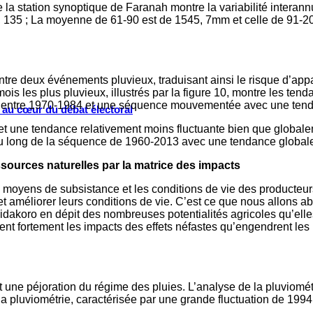
la station synoptique de Faranah montre la variabilité interan
2, 135 ; La moyenne de 61-90 est de 1545, 7mm et celle de 91-
re deux événements pluvieux, traduisant ainsi le risque d’app
ois les plus pluvieux, illustrés par la figure 10, montre les t
ble entre 1970-1984 et une séquence mouvementée avec une tend
s au cœur du débat électoral
t une tendance relativement moins fluctuante bien que globale
out au long de la séquence de 1960-2013 avec une tendance global
ssources naturelles par la matrice des impacts
 moyens de subsistance et les conditions de vie des producteurs 
t améliorer leurs conditions de vie. C’est ce que nous allons 
oro en dépit des nombreuses potentialités agricoles qu’elles 
t fortement les impacts des effets néfastes qu’engendrent les p
ne péjoration du régime des pluies. L’analyse de la pluviométri
a pluviométrie, caractérisée par une grande fluctuation de 199