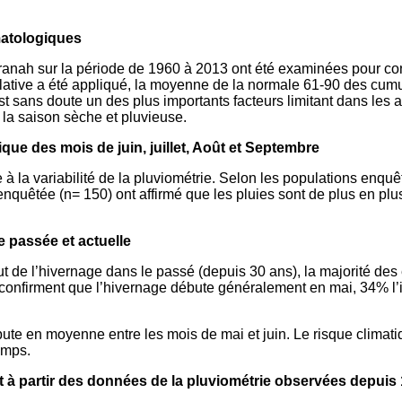
imatologiques
ranah sur la période de 1960 à 2013 ont été examinées pour con
ie relative a été appliqué, la moyenne de la normale 61-90 des c
 sans doute un des plus importants facteurs limitant dans les act
e la saison sèche et pluvieuse.
que des mois de juin, juillet, Août et Septembre
à la variabilité de la pluviométrie. Selon les populations enquêté
nquêtée (n= 150) ont affirmé que les pluies sont de plus en plus
e passée et actuelle
ut de l’hivernage dans le passé (depuis 30 ans), la majorité de
onfirment que l’hivernage débute généralement en mai, 34% l’
te en moyenne entre les mois de mai et juin. Le risque climatiqu
emps.
at à partir des données de la pluviométrie observées depu