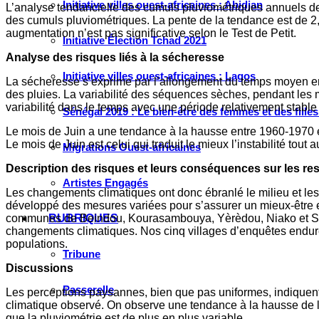
Initiative villes ouest-africaines : Abidjan
L’analyse tendancielle des cumuls pluviométriques annuels de 
des cumuls pluviométriques. La pente de la tendance est de 
augmentation n’est pas significative selon le Test de Petit.
Initiative Élection Tchad 2021
Analyse des risques liés à la sécheresse
Initiative villes ouest-africaines : Lagos
La sécheresse s’exprime par l’allongement du temps moyen ent
des pluies. La variabilité des séquences sèches, pendant les m
variabilité dans le temps avec une période relativement sta
Sénégal 2019 : Le bien-être des femmes et des fille
Le mois de Juin a une tendance à la hausse entre 1960-1970 e
Le mois de Juin est celui qui traduit le mieux l’instabilité t
Migrations Ouest-africaines
Description des risques et leurs conséquences sur les re
Artistes Engagés
Les changements climatiques ont donc ébranlé le milieu et les
développé des mesures variées pour s’assurer un mieux-être e
communes de Beindou, Kourasambouya, Yèrèdou, Niako et Sidak
RUBRIQUES
changements climatiques. Nos cinq villages d’enquêtes enduren
populations.
Tribune
Discussions
Passerelle
Les perceptions paysannes, bien que pas uniformes, indiquent u
climatique observé. On observe une tendance à la hausse de l
que la pluviométrie est de plus en plus variable.