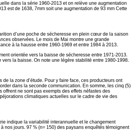
nuelle dans la série 1960-2013 et on relève une augmentation
2013 est de 1638, 7mm soit une augmentation de 93 mm Cette
arition d’une poche de sécheresse en plein cœur de la saison
endances observées. Le mois de Mai montre une grande
ance à la hausse entre 1960-1969 et entre 1984 à 2013.
ment orientée vers la baisse de sécheresse entre 1971-2013.
e vers la baisse. On note une légère stabilité entre 1980-1998.
de la zone d’étude. Pour y faire face, ces producteurs ont
aborder dans la seconde communication. En somme, les cinq (5)
offrent ne sont pas exempts des effets néfastes des
éjorations climatiques actuelles sur le cadre de vie des
e indique la variabilité interannuelle et le changement
4 à nos jours. 97 % (n= 150) des paysans enquêtés témoignent