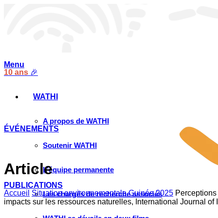
Menu
10 ans
🎉
WATHI
A propos de WATHI
ÉVÉNEMENTS
Soutenir WATHI
Article
L’équipe permanente
PUBLICATIONS
Accueil
Situation environnementale Guinée 2025
Perceptions 
Les chargés de recherche associés
impacts sur les ressources naturelles, International Journal o