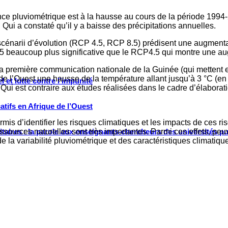
nce pluviométrique est à la hausse au cours de la période 1994-2
i a constaté qu’il y a baisse des précipitations annuelles.
 scénarii d’évolution (RCP 4.5, RCP 8.5) prédisent une augment
.5 beaucoup plus significative que le RCP4.5 qui montre une au
a première communication nationale de la Guinée (qui mettent 
e de l’Ouest une hausse de la température allant jusqu’à 3 °C (
 et lutte contre l’impunité
 Qui est contraire aux études réalisées dans le cadre d’élabor
tifs en Afrique de l’Ouest
is d’identifier les risques climatiques et les impacts de ces r
sources naturelles sont très importantes. Parmi ces effets, peuv
ritaires : la parole aux enseignants-chercheurs des universités p
 de la variabilité pluviométrique et des caractéristiques climati