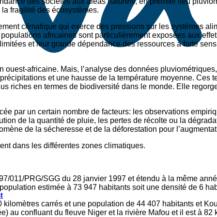
ndance des sociétés aux aléas naturels, en premier lieu pluviomé
 la fragilité des écosystèmes.
ment climatique qui exerce des pressions sur les systèmes alim
populations africaines sont particulièrement exposées aux effets
 limitées et leur grande dépendance des ressources à forte sensi
n ouest-africaine. Mais, l’analyse des données pluviométriques
s précipitations et une hausse de la température moyenne. Ces 
lus riches en termes de biodiversité dans le monde. Elle regorg
ée par un certain nombre de facteurs: les observations empiriq
tion de la quantité de pluie, les pertes de récolte ou la dégradat
omène de la sécheresse et de la déforestation pour l’augmenta
ent dans les différentes zones climatiques.
/97/011/PRG/SGG du 28 janvier 1997 et étendu à la même année 
 population estimée à 73 947 habitants soit une densité de 6 ha
t
 kilomètres carrés et une population de 44 407 habitants et Ko
au confluant du fleuve Niger et la rivière Mafou et il est à 82 