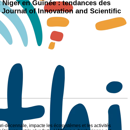
t Niger en Guinée : tendances des
 Journal of Innovation and Scientific
uri-décennale, impacte les écosystèmes et les activités