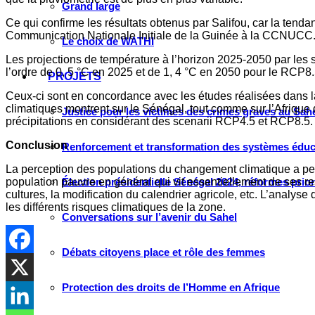
Grand large
Ce qui confirme les résultats obtenus par Salifou, car la tenda
Communication Nationale Initiale de la Guinée à la CCNUCC. Qu
Le choix de WATHI
Les projections de température à l’horizon 2025-2050 par les
l’ordre de 0, 5 °C en 2025 et de 1, 4 °C en 2050 pour le RCP8
PROJETS
Ceux-ci sont en concordance avec les études réalisées dans l
climatiques montrent sur le Sénégal, tout comme sur l’Afriqu
Justice pour les victimes des crimes graves au Sahel
précipitations en considérant des scenarii RCP4.5 et RCP8.5.
Conclusion
Renforcement et transformation des systèmes éduca
La perception des populations du changement climatique a perm
population pauvre en général qui vit essentiellement de ses res
Élection présidentielle Sénégal 2024, réformes prio
cultures, la modification du calendrier agricole, etc. L’analyse
les différents risques climatiques de la zone.
Conversations sur l’avenir du Sahel
Débats citoyens place et rôle des femmes
Protection des droits de l’Homme en Afrique