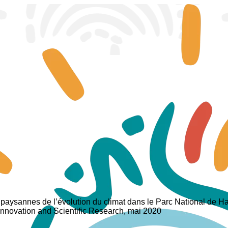
paysannes de l’évolution du climat dans le Parc National de H
f Innovation and Scientific Research, mai 2020