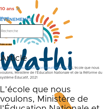
10 ans
🎉
Menu
ÉVÉNEMENTS
PUBLICATIONS
Faire un don
Article
Accueil
situation education mauritanie 2024
L’école que nous
voulons, Ministère de l’Éducation Nationale et de la Réforme du
système Éducatif, 2021
L’école que nous
voulons, Ministère de
l’Éducation Nationale et