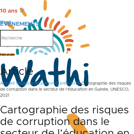
10 ans
🎉
Menu
ÉVÉNEMENTS
PUBLICATIONS
Faire un don
Article
Accueil
Situation éducation Guinée 2025
Cartographie des risques
de corruption dans le secteur de l’éducation en Guinée, UNESCO,
2021
Cartographie des risques
de corruption dans le
secteur de l’éducation en