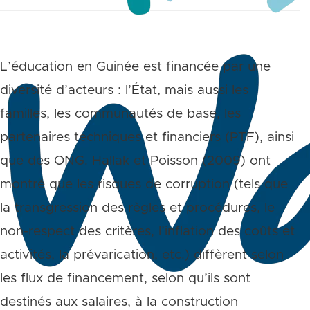
L’éducation en Guinée est financée par une
diversité d’acteurs : l’État, mais aussi les
familles, les communautés de base, les
partenaires techniques et financiers (PTF), ainsi
que des ONG. Hallak et Poisson (2009) ont
montré que les risques de corruption (tels que
la transgression des règles et procédures, le
non-respect des critères, l’inflation des coûts et
activités, la prévarication, etc.) diffèrent selon
les flux de financement, selon qu’ils sont
destinés aux salaires, à la construction