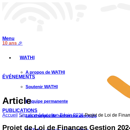
Menu
10 ans
🎉
WATHI
A propos de WATHI
ÉVÉNEMENTS
Soutenir WATHI
Article
L’équipe permanente
PUBLICATIONS
Accueil
Situation éducation Bénin 2026
Projet de Loi de Fina
Les chargés de recherche associés
Projet de Loi de Finances Gestion 202