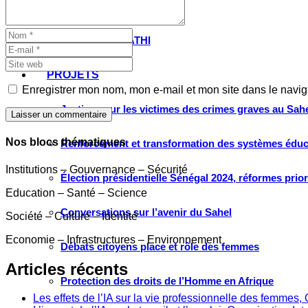
Grand large
Le choix de WATHI
PROJETS
Enregistrer mon nom, mon e-mail et mon site dans le navi
Justice pour les victimes des crimes graves au Sahel
Laisser un commentaire
Nos blocs thématiques
Renforcement et transformation des systèmes éduca
Institutions – Gouvernance – Sécurité
Élection présidentielle Sénégal 2024, réformes prio
Education – Santé – Science
Conversations sur l’avenir du Sahel
Société – Culture – Identité
Economie – Infrastructures – Environnement
Débats citoyens place et rôle des femmes
Articles récents
Protection des droits de l’Homme en Afrique
Les effets de l’IA sur la vie professionnelle des femme