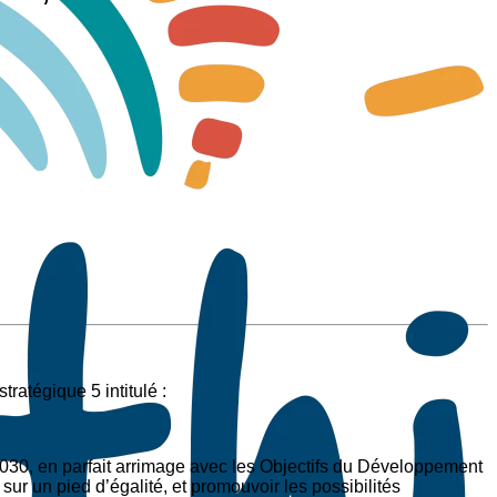
tratégique 5 intitulé :
 2030, en parfait arrimage avec les Objectifs du Développement
ur un pied d’égalité, et promouvoir les possibilités