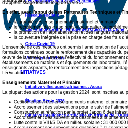
Instagram
Les industries culturelles et créatives
d’apprentissage tout au long de la vie ».
En effet, avec l’appui de ses Partenaires Techniques et F
Réseaux sociaux
la gratuité des enseignements maternel et primaire ;
le recrutement des « aspirants » pour palier au problème
Les relations entre l’Afrique de l’Ouest et la Chine
la promotion de l’alphabétisation et des langues national
la couverture intégrale de la prise en charge des frais d’
Crise Covid-19
L’ensemble de ces mesures ont permis l’amélioration de l’accè
formations continues pour le renforcement des capacités du pe
œuvre de la stratégie à travers l’effectivité du fonctionnement 
Voir tous les débats
établissements de matériels et équipements de laboratoire, l’é
enseignants aspirants, le renforcement des inspections pédago
INITIATIVES
l’éducation.
Enseignements Maternel et Primaire
Initiative villes ouest-africaines : Accra
La plupart des actions pour la gestion 2024, sont inscrites au
Élection Bénin 2026
Gestion et suivi des enseignements maternel et primair
Accroissement des subventions pour le suivi de l’aliment
Construction et réfection par le projet Japon 6 des infras
Initiative intelligence artificielle en Afrique de l’Oues
Accroissement des subventions destinées à la prise en c
Lutte contre le VIH/SIDA en milieu scolaire : 31 000 000
Accroissement des subventions destinées à la commande e