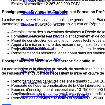
Élection Guinée 2025
Écoles Maternelles : 2 267 309 000 FCFA ;
Enseignements Secondaire, Technique et Formation Profe
Élection Guinée-Bissau 2025
La mise en œuvre et le suivi de la politique générale de l’Et
internationales, aux lois et règlements en vigueur en Républiq
Élection Côte d’Ivoire 2025
Accroissement des subventions destinées à l’école de f
Formation des cadres des corps d’encadrement et de c
Élection Cameroun 2025
Projet de construction de vingt et un lycées techniques 
Appui à la mise en œuvre des mesures urgentes de valor
Élection Ghana 2024
Projet de construction de sept écoles de métiers de réf
Renforcement du personnel enseignant dans les établiss
Élection Mauritanie 2024
Enseignements Supérieur et Recherche Scientifique
La transmission et la diffusion du savoir, du savoir-faire et du
Élection Tchad 2024
de l’enseignement supérieur nécessitent la mise en œuvre de ce
Renforcement des capacités des enseignants : 1 160 10
Election Nigéria 2023
Poursuite de l’opérationnalisation de la Cité Internationa
Bourses d’enseignement universitaire : 13 750 000 000 
Amélioration des infrastructures d’accueil et des condit
Les défis liés à l’eau en Afrique de l’Ouest
Promotion des activités culturelles et sportives : 125 00