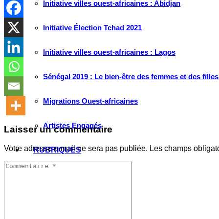
Initiative villes ouest-africaines : Abidjan
Initiative Élection Tchad 2021
Initiative villes ouest-africaines : Lagos
Sénégal 2019 : Le bien-être des femmes et des fille
Migrations Ouest-africaines
Artistes Engagés
Laisser un commentaire
Votre adresse e-mail ne sera pas publiée.
Les champs obligat
RUBRIQUES
Tribune
Passerelle