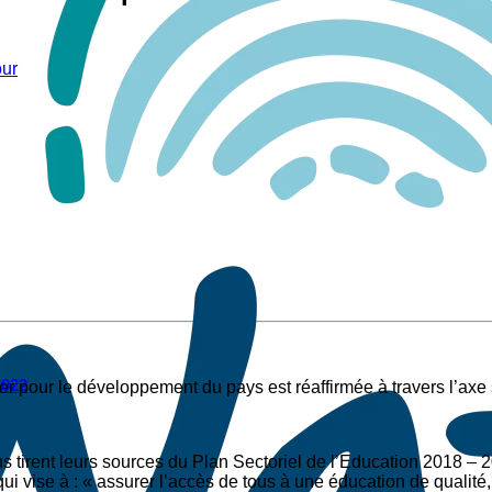
ur
2022
ier pour le développement du pays est réaffirmée à travers l’axe s
ns tirent leurs sources du Plan Sectoriel de l’Education 2018 –
vise à : « assurer l’accès de tous à une éducation de qualité, s