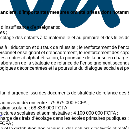
inanciers, d’importantes mesures ont été prises dont notamm
 d’insuffisance d’enseignants;
es ;
écolage des enfants à la maternelle et au primaire et des filles d
s à l’éducation et du taux de réussite ; le renforcement de l’e
rsonnel enseignant et d’encadrement, le renforcement des capac
des centres d’alphabétisation, la poursuite de la prise en charge 
laboration de la stratégie de relance de l’enseignement seconda
giques déconcentrées et la poursuite du dialogue social est pr
 plan d’urgence issu des documents de stratégie de relance des 
e au niveau déconcentré : 75 875 000 FCFA ;
ation scolaire : 68 838 000 FCFA ;
tructures scolaires et administrative : 4 100 000 000 FCFA ;
t
harge des frais d’écolage dans les écoles primaires publiques 
 FCFA ;
t la distribution des manuels, des cahiers d’activités et matér