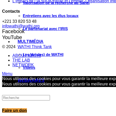
L’impact de l’IA sur le travail et l’emploi, Organisation In
Valorisation de la recherche au Sahel
Contacts
Entretiens avec les élus locaux
+221 33 820 53 48
infowathi@wathi.org
Le partenariat avec l’IRIS
Facebook
YouTube
MULTIMÉDIA
© 2024
WATHI Think Tank
Les Voix(es) de WATHI
ABOUT WATHI
THE LAB
NETWORK
Videos
Menu
Nous utilisons des cookies pour vous garantir la meilleure expé
WEBINAIRES
Nous utilisons des cookies pour vous garantir la meilleure expé
Faire un don