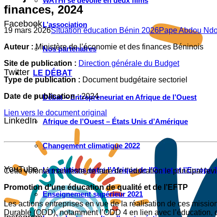
WATHI se dévoile en deux films
finances, 2024
Facebook
L’association
19 mars 2026
Situation éducation Bénin 2026
Pape Abdou Ndo
Auteur :
Ministère de l’économie et des finances Béninois
Nos partenaires
Site de publication :
Direction générale du Budget
Twitter
LE DÉBAT
Type de publication :
Document budgétaire sectoriel
Date de publication :
2024
Débat – Entrepreneuriat en Afrique de l’Ouest
Lien vers le document original
LinkedIn
Afrique de l’Ouest – États Unis d’Amérique
Changement climatique 2022
YouTube
Les relations entre l’Afrique de l’Ouest et l’Europe 
Cette volonté manifeste de faire de l’éducation le principal lev
Promotion d’une éducation de qualité et de l’EFTP
Enseignement supérieur 2021
Les actions entreprises en vue de la réalisation de ces missio
Durable (ODD), notamment l’ODD 4 en lien avec l’éducation, qui 