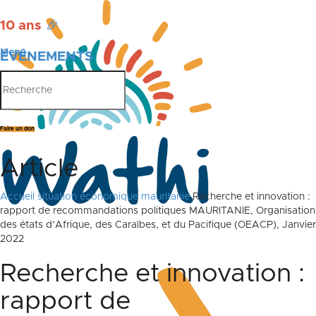
10 ans
🎉
Menu
ÉVÉNEMENTS
PUBLICATIONS
Faire un don
Article
Accueil
situation économique mauritanie
Recherche et innovation :
rapport de recommandations politiques MAURITANIE, Organisation
des états d’Afrique, des Caraïbes, et du Pacifique (OEACP), Janvier
2022
Recherche et innovation :
rapport de