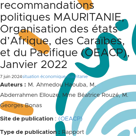
recommandations
politiques MAURITANIE,
Organisation des états
d’Afrique, des Caraïbes,
et du Pacifique (OEACP),
Janvier 2022
7 juin 2024
situation économique mauritanie
Auteurs :
M. Ahmedou Haouba, M.
Abderrahmen Ellouze, Mme Béatrice Rouzé, M.
Georges Bonas
Site de publication
:
(OEACP)
Type de publication :
Rapport