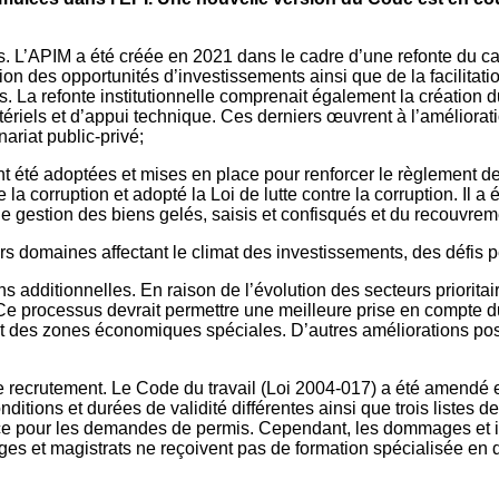
 L’APIM a été créée en 2021 dans le cadre d’une refonte du cad
on des opportunités d’investissements ainsi que de la facilitatio
. La refonte institutionnelle comprenait également la création 
riels et d’appui technique. Ces derniers œuvrent à l’amélioratio
nariat public-privé;
té adoptées et mises en place pour renforcer le règlement des dif
a corruption et adopté la Loi de lutte contre la corruption. Il a
de gestion des biens gelés, saisis et confisqués et du recouvre
domaines affectant le climat des investissements, des défis pers
s additionnelles. En raison de l’évolution des secteurs priorit
. Ce processus devrait permettre une meilleure prise en compte
t des zones économiques spéciales. D’autres améliorations poss
sur le recrutement. Le Code du travail (Loi 2004-017) a été amen
itions et durées de validité différentes ainsi que trois listes de 
ace pour les demandes de permis. Cependant, les dommages et in
ges et magistrats ne reçoivent pas de formation spécialisée en dr