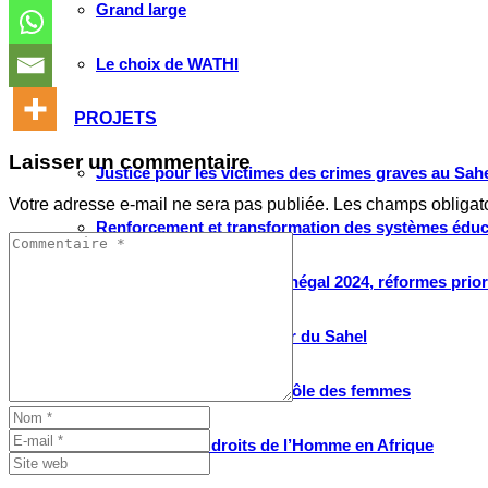
Grand large
Le choix de WATHI
PROJETS
Laisser un commentaire
Justice pour les victimes des crimes graves au Sahel
Votre adresse e-mail ne sera pas publiée.
Les champs obligat
Renforcement et transformation des systèmes éduca
Élection présidentielle Sénégal 2024, réformes prio
Conversations sur l’avenir du Sahel
Débats citoyens place et rôle des femmes
Protection des droits de l’Homme en Afrique