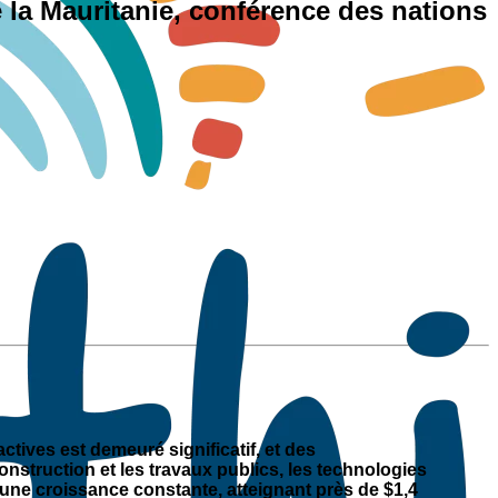
 la Mauritanie, conférence des nations
ctives est demeuré significatif, et des
nstruction et les travaux publics, les technologies
u une croissance constante, atteignant près de $1,4