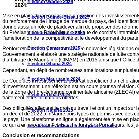
Élection Guinée 2025
2024;
Mise en place d’une agence de promotion des investissements.
Élection Guinée-Bissau 2025
du renforcement de l’image de marque du pays, de l’identificati
donne aussi un rôle de plaidoyer afin de proposer des réformes
du Président de la République ainsi que de comités interministé
Élection Côte d’Ivoire 2025
l’amélioration de la compétitivité et le développement du parte
Élection Cameroun 2025
Renforcement de la gouvernance. De nouvelles législations ont é
Gouvernement a élaboré une stratégie nationale de lutte contre l
d’arbitrage de Mauritanie (CIMAM) en 2015 ainsi que l’Office 
Élection Ghana 2024
Cependant, en dépit de nombreuses améliorations sur plusieurs 
Élection Mauritanie 2024
Le Code des investissements pourrait bénéficier d’amélioration
d’investissement, une réflexion est en cours pour sa révision
de la Zone de libre-échange continentale africaine (ZLECAf) e
Élection Tchad 2024
traitement et les incitations offertes;
Des difficultés affectent le droit du travail et ont un impact 
Election Nigéria 2023
un décret de 2022 a instauré trois types de permis avec des cond
le pays. Une plateforme en ligne a également été mise en pl
ce qui a un impact sur l’embauche formelle. Par ailleurs, les ju
Les défis liés à l’eau en Afrique de l’Ouest
Conclusion et recommandations