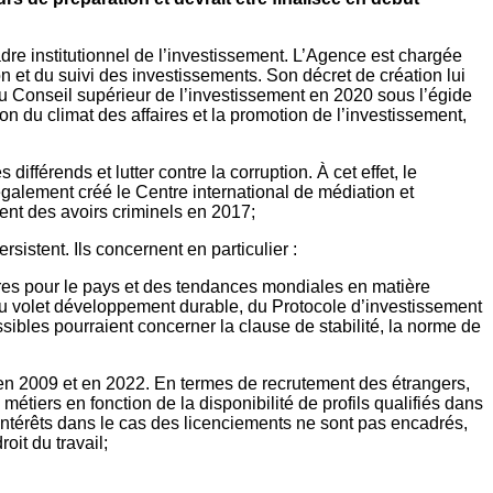
re institutionnel de l’investissement. L’Agence est chargée
n et du suivi des investissements. Son décret de création lui
du Conseil supérieur de l’investissement en 2020 sous l’égide
n du climat des affaires et la promotion de l’investissement,
férends et lutter contre la corruption. À cet effet, le
 également créé le Centre international de médiation et
ment des avoirs criminels en 2017;
istent. Ils concernent en particulier :
aires pour le pays et des tendances mondiales en matière
 du volet développement durable, du Protocole d’investissement
ibles pourraient concerner la clause de stabilité, la norme de
dé en 2009 et en 2022. En termes de recrutement des étrangers,
métiers en fonction de la disponibilité de profils qualifiés dans
térêts dans le cas des licenciements ne sont pas encadrés,
oit du travail;