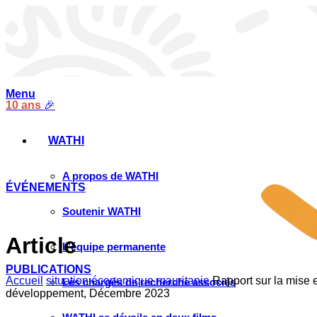
Menu
10 ans
🎉
WATHI
A propos de WATHI
ÉVÉNEMENTS
Soutenir WATHI
Article
L’équipe permanente
PUBLICATIONS
Accueil
situation économique mauritanie
Rapport sur la mise 
Les chargés de recherche associés
développement, Décembre 2023