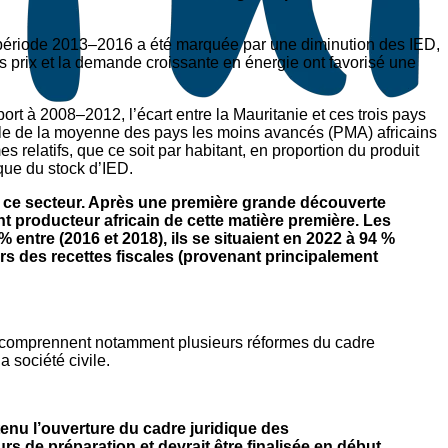
a période 2013–2016 a été marquée par une diminution des IED,
 prix et la demande croissante en énergie ont favorisé une
rt à 2008–2012, l’écart entre la Mauritanie et ces trois pays
uble de la moyenne des pays les moins avancés (PMA) africains
relatifs, que ce soit par habitant, en proportion du produit
 que du stock d’IED.
 ce secteur. Après une première grande découverte
nt producteur africain de cette matière première. Les
 entre (2016 et 2018), ils se situaient en 2022 à 94 %
iers des recettes fiscales (provenant principalement
ci comprennent notamment plusieurs réformes du cadre
a société civile.
nu l’ouverture du cadre juridique des
 de préparation et devrait être finalisée en début