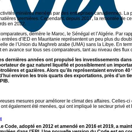
s activités minières menées par des entreprises canadiennes. L
matières premières. Cependant, depuis 2017, la remontée de ces
ards en 2022.
mparateurs, derrière le Maroc, le Sénégal et l’Algérie. Par rappo
les entrées d’IED en Mauritanie représentent un peu plus du do
lle de l’Union du Maghreb arabe (UMA) sans la Libye. En termes 
ent en avance sur tous ses comparateurs, tant au niveau des flux
s dernières années ont propulsé les investissements dans
ortateur de gaz naturel liquéfié et possiblement un importa
olières et gazières. Alors qu’ils représentaient environ 40 %
d’hui environ les trois quarts des exportations, près d’un t
 PIB.
mbreuses mesures pour améliorer le climat des affaires. Celles-
 ont également été menées, qui ont impliqué le secteur privé et l
t
 Code, adopté en 2012 et amendé en 2016 et 2019, a mainte
lées dans l’EPI. Une nouvelle version du Code est en cours