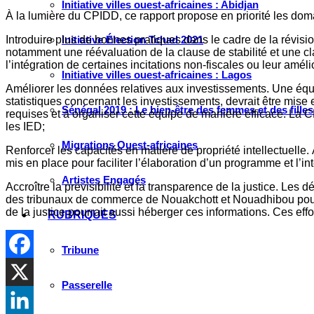
Initiative villes ouest-africaines : Abidjan
À la lumière du CPIDD, ce rapport propose en priorité les doma
Introduire plus de bonnes pratiques dans le cadre de la révis
Initiative Élection Tchad 2021
notamment une réévaluation de la clause de stabilité et une c
l’intégration de certaines incitations non-fiscales ou leur amélio
Initiative villes ouest-africaines : Lagos
Améliorer les données relatives aux investissements. Une équipe
statistiques concernant les investissements, devrait être mis
Sénégal 2019 : Le bien-être des femmes et des fille
requises et à organiser cette équipe de manière efficace. La 
les IED;
Migrations Ouest-africaines
Renforcer les capacités en matière de propriété intellectuelle. À
mis en place pour faciliter l’élaboration d’un programme et l’i
Artistes Engagés
Accroître la prévisibilité et la transparence de la justice. Les 
des tribunaux de commerce de Nouakchott et Nouadhibou pourrai
de la justice pourrait aussi héberger ces informations. Ces eff
RUBRIQUES
Tribune
Passerelle