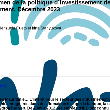
men de la politique d’investissement de
ement, Décembre 2023
lenzuela Cueto et Irina Stanyukova
2022
n Mauritanie… L’intérêt pour le secteur des industries extra
té enregistrés dans des domaines tels que la banque, la co
’hydrogène vert. De 2009 à 2012, les entrées d’IED ont conn