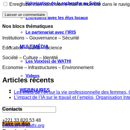
Valorisation de la recherche au Sahel
Enregistrer mon nom, mon e-mail et mon site dans le navi
Laisser un commentaire
Entretiens avec les élus locaux
Nos blocs thématiques
Le partenariat avec l’IRIS
Institutions – Gouvernance – Sécurité
MULTIMÉDIA
Education – Santé – Science
Société – Culture – Identité
Les Voix(es) de WATHI
Economie – Infrastructures – Environnement
Videos
Articles récents
WEBINAIRES
Les effets de l’IA sur la vie professionnelle des femme
L’impact de l’IA sur le travail et l’emploi, Organisation In
Contacts
+221 33 820 53 48
Faire un don
infowathi@wathi.org