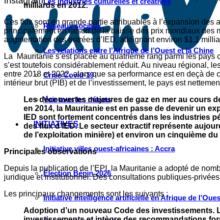
Instagram
Les industries culturelles et créatives
milliards en 2012.
Ces flux sont en grande partie attribuables à l’expansion de
Réseaux sociaux
principalement en raison de la baisse des prix mondiaux des 
augmentation des entrées d’IED, atteignant environ $1,1 milli
Les relations entre l’Afrique de l’Ouest et la Chine
La Mauritanie s’est placée au quatrième rang parmi les pays co
s’est toutefois considérablement réduit. Au niveau régional, 
entre 2018 et 2022, alors que sa performance est en deçà de ce
Crise Covid-19
intérieur brut (PIB) et de l’investissement, le pays est nettem
Les découvertes majeures de gaz en mer au cours de
Voir tous les débats
en 2014, la Mauritanie est en passe de devenir un exp
IED sont fortement concentrés dans les industries pétr
INITIATIVES
des flux d’IED. Le secteur extractif représente aujour
de l’exploitation minière) et environ un cinquième du
Initiative villes ouest-africaines : Accra
Principales observations
Depuis la publication de l’EPI, la Mauritanie a adopté de no
Élection Bénin 2026
juridique et institutionnel. Des consultations publiques-privées
Les principaux changements sont les suivants :
Initiative intelligence artificielle en Afrique de l’Oues
Adoption d’un nouveau Code des investissements. Le
investissements et intègre des recommandations formu