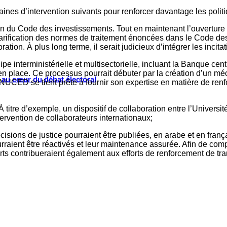
ines d’intervention suivants pour renforcer davantage les polit
ion du Code des investissements. Tout en maintenant l’ouverture
larification des normes de traitement énoncées dans le Code des
ration. À plus long terme, il serait judicieux d’intégrer les incit
 interministérielle et multisectorielle, incluant la Banque cent
e en place. Ce processus pourrait débuter par la création d’un 
s au cœur du débat électoral
CNUCED se tient prête à fournir son expertise en matière de ren
 titre d’exemple, un dispositif de collaboration entre l’Universit
ntervention de collaborateurs internationaux;
décisions de justice pourraient être publiées, en arabe et en fran
ent être réactivés et leur maintenance assurée. Afin de compil
orts contribueraient également aux efforts de renforcement de tra