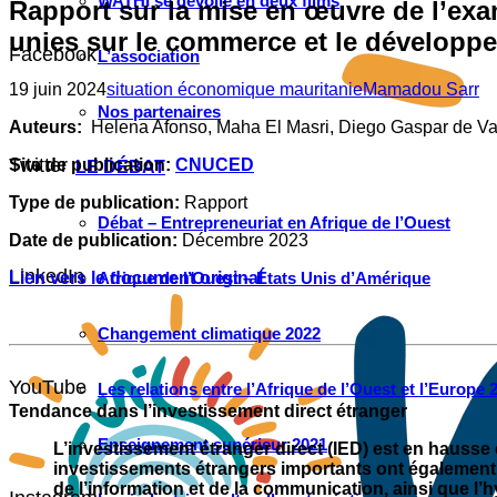
WATHI se dévoile en deux films
Rapport sur la mise en œuvre de l’exa
unies sur le commerce et le développ
Facebook
L’association
19 juin 2024
situation économique mauritanie
Mamadou Sarr
Nos partenaires
Auteurs:
Helena Afonso, Maha El Masri, Diego Gaspar de Va
Twitter
Site de publication:
CNUCED
LE DÉBAT
Type de publication:
Rapport
Débat – Entrepreneuriat en Afrique de l’Ouest
Date de publication:
Décembre 2023
LinkedIn
Lien vers le document original
Afrique de l’Ouest – États Unis d’Amérique
Changement climatique 2022
YouTube
Les relations entre l’Afrique de l’Ouest et l’Europe 
Tendance dans l’investissement direct étranger
Enseignement supérieur 2021
L’investissement étranger direct (IED) est en hausse e
investissements étrangers importants ont également é
de l’information et de la communication, ainsi que l