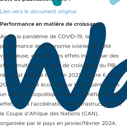
Lien vers le document original
Performance en matière de croissance
Après la pandémie de COVID-19, la
performance de l’économie ivoirienne a été
vigoureuse, en dépit des effets induits par des
chocs multiples. Le taux de croissance du PIB
réel s’est établi à 6,5 % en 2023, contre 6,2% en
2022. L’activité économique s’est opérée dans
un climat sociopolitique apaisé, bénéficiant des
effets liés à l’accélération des infrastructures de
la Coupe d’Afrique des Nations (CAN),
organisée par le pays en janvier/février 2024,