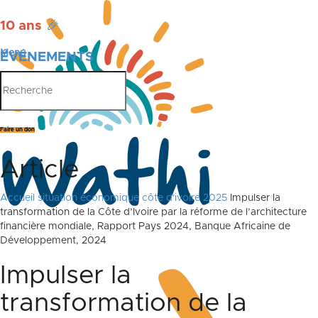
10 ans
🎉
Menu
ÉVÉNEMENTS
PUBLICATIONS
Faire un don
Article
Accueil
situation économique côte d'ivoire 2025
Impulser la
transformation de la Côte d’Ivoire par la réforme de l’architecture
financière mondiale, Rapport Pays 2024, Banque Africaine de
Développement, 2024
Impulser la
transformation de la