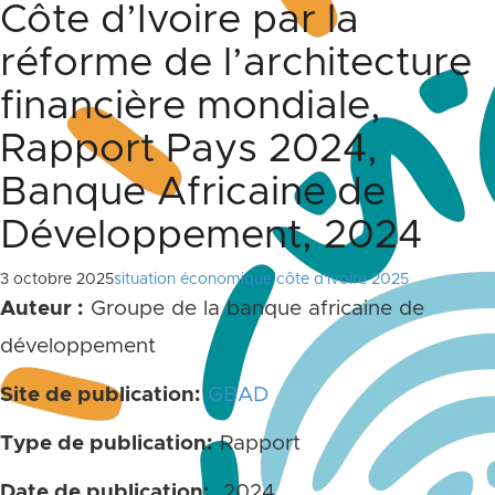
Côte d’Ivoire par la
réforme de l’architecture
financière mondiale,
Rapport Pays 2024,
Banque Africaine de
Développement, 2024
3 octobre 2025
situation économique côte d'ivoire 2025
Auteur :
Groupe de la banque africaine de
développement
Site de publication:
GBAD
Type de publication:
Rapport
Date de publication:
2024