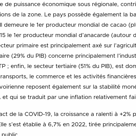
gure de puissance économique sous régionale, cont
ons de la zone. Le pays possède également la base
l demeure le 1
er
producteur mondial de cacao (pl
5 le 1
er
producteur mondial d’anacarde (autour d
teur primaire est principalement axé sur l’agricu
aire (29% du PIB) concerne principalement l’industri
TP ; enfin, le secteur tertiaire (51% du PIB), est do
ransports, le commerce et les activités financière
ivoirienne reposent également sur la stabilité mon
 qui se traduit par une inflation relativement fai
act de la COVID-19, la croissance a ralenti à +2% 
lle s’est établie à 6,7% en 2022, tirée principale
 public.