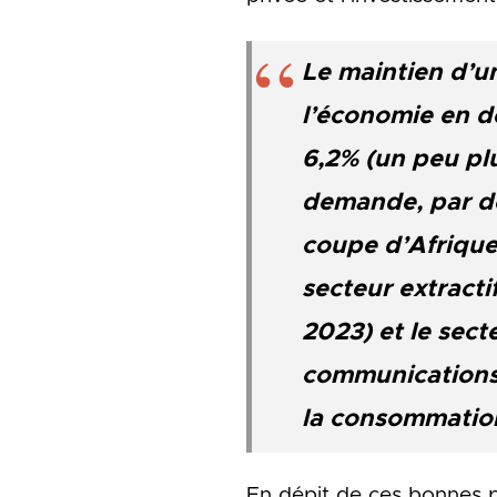
Le maintien d’u
l’économie en dé
6,2% (un peu plu
demande, par des
coupe d’Afrique 
secteur extracti
2023) et le secte
communications
la consommation 
En dépit de ces bonnes