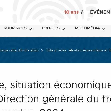
10 ans
🎉
ÉVÉNEM
RUBRIQUES
PROJETS
MULTIMÉDIA
mique côte d'ivoire 2025
Côte d’Ivoire, situation économique et f
re, situation économiqu
Direction générale du t