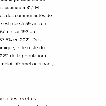
st estimée à 31,1 M
itués des communautés de
e estimée à 59 ans en
66
ème
sur 193 au
 37,5% en 2021. Des
mique, et le reste du
 22% de la population).
’emploi informel occupant,
usse des recettes