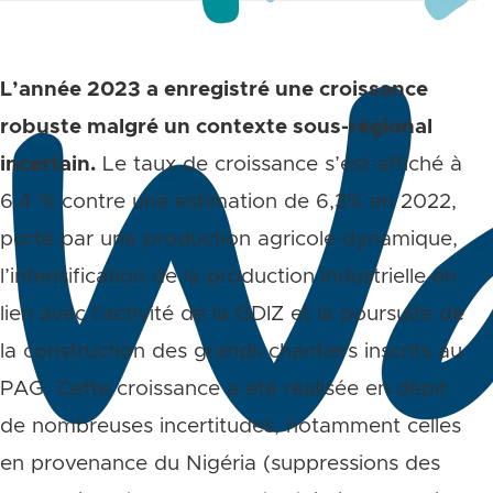
L’année 2023 a enregistré une croissance
robuste malgré un contexte sous-régional
incertain.
Le taux de croissance s’est affiché à
6,4 % contre une estimation de 6,3% en 2022,
porté par une production agricole dynamique,
l’intensification de la production industrielle en
lien avec l’activité de la GDIZ et la poursuite de
la construction des grands chantiers inscrits au
PAG. Cette croissance a été réalisée en dépit
de nombreuses incertitudes, notamment celles
en provenance du Nigéria (suppressions des