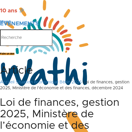
10 ans
🎉
Menu
ÉVÉNEMENTS
PUBLICATIONS
Faire un don
Article
Accueil
Situation économique Bénin 2026
Loi de finances, gestion
2025, Ministère de l’économie et des finances, décembre 2024
Loi de finances, gestion
2025, Ministère de
l’économie et des