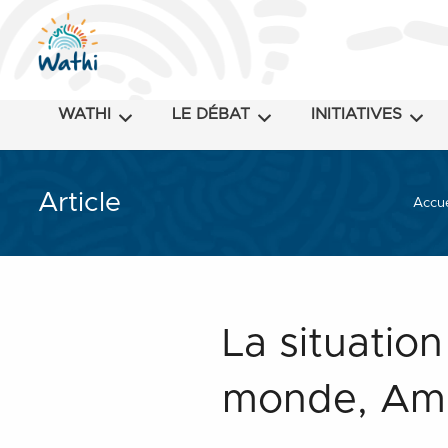
WATHI
LE DÉBAT
INITIATIVES
Article
Accue
La situatio
monde, Amne