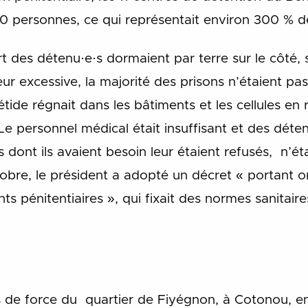
 personnes, ce qui représentait environ 300 % de
rt des détenu·e·s dormaient par terre sur le côté
eur excessive, la majorité des prisons n’étaient p
étide régnait dans les bâtiments et les cellules e
. Le personnel médical était insuffisant et des déte
dont ils avaient besoin leur étaient refusés, n’ét
tobre, le président a adopté un décret « portant o
nts pénitentiaires », qui fixait des normes sanitair
 de force du quartier de Fiyégnon, à Cotonou, e