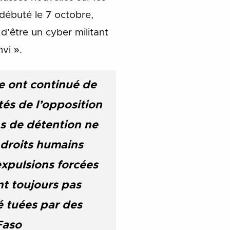
débuté le 7 octobre,
 d’être un cyber militant
vi ».
ue ont continué de
tés de l’opposition
ns de détention ne
 droits humains
expulsions forcées
nt toujours pas
é tuées par des
Faso