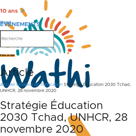
10 ans
🎉
Menu
ÉVÉNEMENTS
PUBLICATIONS
Faire un don
Article
Accueil
situation de l'éducation
Stratégie Éducation 2030 Tchad,
UNHCR, 28 novembre 2020
Stratégie Éducation
2030 Tchad, UNHCR, 28
novembre 2020