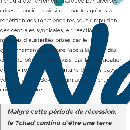
Tchad a été fortement marquée par diverses
crises financières ainsi que par les grèves à
répétition des fonctionnaires sous l’impulsion
des centrales syndicales, en réaction aux
mesures d’austérités prises par le
gouvernement pour faire face à la chute des
cours du pétrole, mais aussi par la dégradation
de l’environnement sécuritaire dans les pays
voisins, la crise Boko Haram au Lac Tchad, la
crise alimentaire…
Malgré cette période de récession,
le Tchad continu d’être une terre