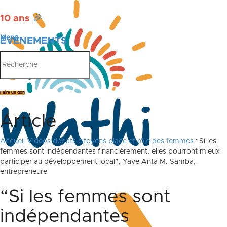
10 ans
🎉
Menu
ÉVÉNEMENTS
PUBLICATIONS
Faire un don
Article
Accueil
Vidéos débats citoyens place et rôle des femmes
“Si les
femmes sont indépendantes financièrement, elles pourront mieux
participer au développement local”, Yaye Anta M. Samba,
entrepreneure
“Si les femmes sont
indépendantes