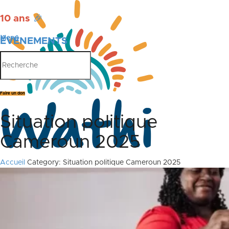
10 ans
🎉
Menu
ÉVÉNEMENTS
PUBLICATIONS
Faire un don
Situation politique
Cameroun 2025
Accueil
Category: Situation politique Cameroun 2025