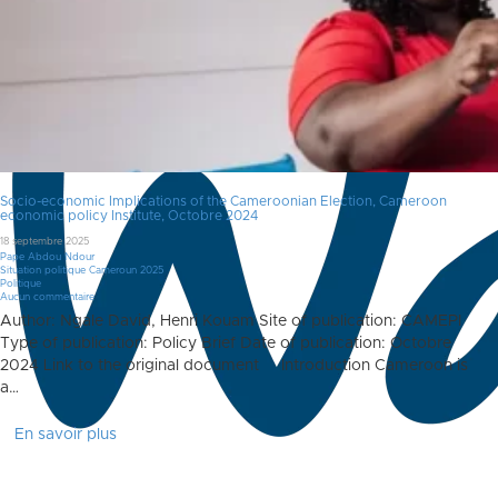
Socio-economic Implications of the Cameroonian Election, Cameroon
economic policy Institute, Octobre 2024
18 septembre 2025
Pape Abdou Ndour
Situation politique Cameroun 2025
Politique
Aucun commentaire
Author: Ngale David, Henri Kouam Site of publication: CAMEPI
Type of publication: Policy Brief Date of publication: Octobre
2024 Link to the original document Introduction Cameroon is
a…
En savoir plus