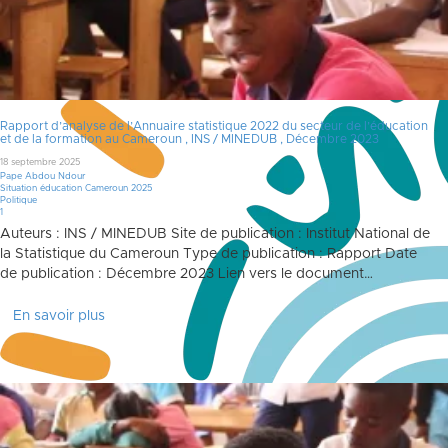
Rapport d’analyse de l’Annuaire statistique 2022 du secteur de l’éducation
et de la formation au Cameroun , INS / MINEDUB , Décembre 2023
18 septembre 2025
Pape Abdou Ndour
Situation éducation Cameroun 2025
Politique
Commentaire
1
Auteurs : INS / MINEDUB Site de publication : Institut National de
la Statistique du Cameroun Type de publication : Rapport Date
de publication : Décembre 2023 Lien vers le document…
En savoir plus