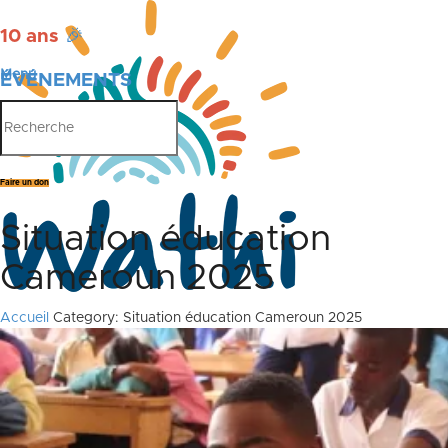
10 ans
🎉
Menu
ÉVÉNEMENTS
PUBLICATIONS
Faire un don
Situation éducation
Cameroun 2025
Accueil
Category: Situation éducation Cameroun 2025