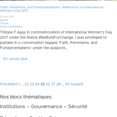
‘Faith, Feminisms, and Fundamentalisms’: Reflections on International
Women’s Day 2017
13 mars 2017
WATHI
Tribune
Aucun commentaire
Titilope F Ajayi In commemoration of International Women’s Day
2017 under the theme #BeBoldForChange, I was privileged to
partake in a conversation tagged ‘Faith, Feminisms, and
Fundamentalisms’ under the auspices…
En savoir plus
Pagination
Précédent
1
…
22
23
24
25
26
27
28
…
30
Suivant
des
Nos blocs thématiques
publications
Institutions – Gouvernance – Sécurité