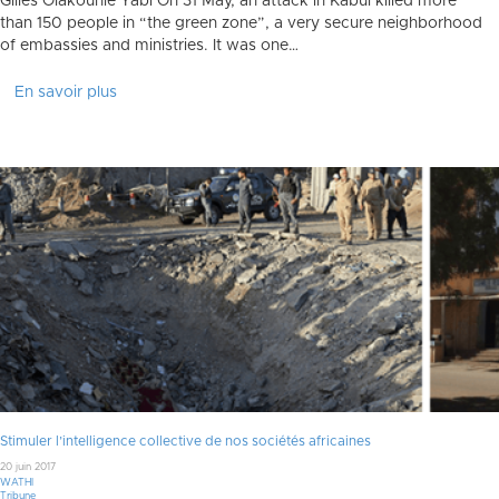
Gilles Olakounlé Yabi On 31 May, an attack in Kabul killed more
than 150 people in “the green zone”, a very secure neighborhood
of embassies and ministries. It was one…
En savoir plus
Stimuler l’intelligence collective de nos sociétés africaines
20 juin 2017
WATHI
Tribune