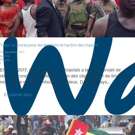
Togo: la course pour les élections et l’action des masses
29 septembre 2017
WATHI
Tribune
Commentaire
1
En Aout 2017, le gouvernement togolais a lancé un projet de
réforme constitutionnelle, dont l’un des objectifs est de limiter le
nombre de mandat présidentiel à deux. Dans ce pays,…
En savoir plus