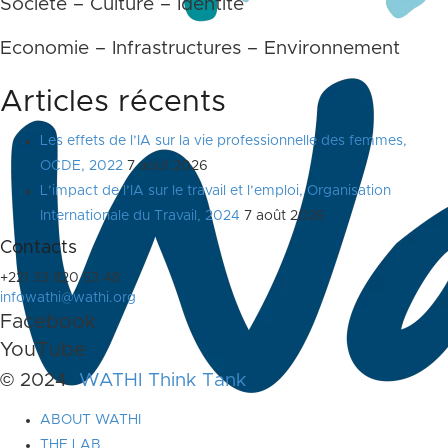
Société – Culture – Identité
Economie – Infrastructures – Environnement
Articles récents
Les effets de l’IA sur la vie professionnelle des femmes,
OCDE, 2022
7 août 2026
L’impact de l’IA sur le travail et l’emploi, Organisation
Internationale du Travail, 2024
7 août 2026
Contacts
+221 33 820 53 48
infowathi@wathi.org
Facebook
YouTube
© 2024
WATHI Think Tank
ABOUT WATHI
THE LAB