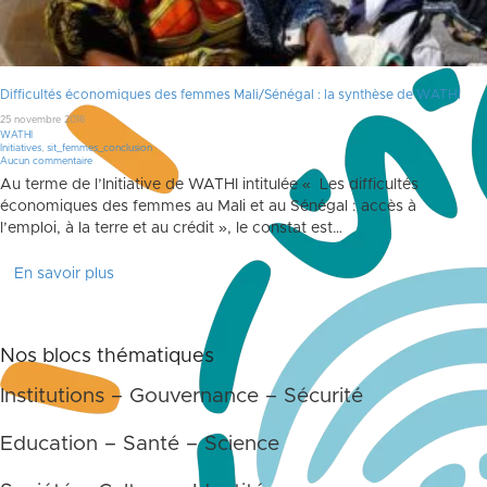
Difficultés économiques des femmes Mali/Sénégal : la synthèse de WATHI
25 novembre 2016
WATHI
Initiatives
,
sit_femmes_conclusion
Aucun commentaire
Au terme de l’Initiative de WATHI intitulée « Les difficultés
économiques des femmes au Mali et au Sénégal : accès à
l’emploi, à la terre et au crédit », le constat est…
En savoir plus
Nos blocs thématiques
Institutions – Gouvernance – Sécurité
Education – Santé – Science