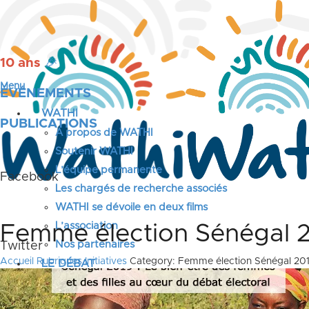
10 ans
🎉
Menu
ÉVÉNEMENTS
WATHI
PUBLICATIONS
A propos de WATHI
Soutenir WATHI
L’équipe permanente
Facebook
Les chargés de recherche associés
WATHI se dévoile en deux films
L’association
Femme élection Sénégal 
Nos partenaires
Twitter
Accueil
Rubriques
Initiatives
Category: Femme élection Sénégal 20
LE DÉBAT
Débat – Entrepreneuriat en Afrique de l’Ouest
Afrique de l’Ouest – États Unis d’Amérique