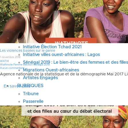
Élection Ghana 2024
Élection Mauritanie 2024
Élection Tchad 2024
Election Nigéria 2023
Les défis liés à l’eau en Afrique de l’Ouest
Initiative villes ouest-africaines : Abidjan
Initiative Élection Tchad 2021
Les violences basées sur le genre
Initiative villes ouest-africaines : Lagos
1 novembre 2018
WATHI
Sénégal 2019 : Le bien-être des femmes et des fille
Wathinote Femme élection Sénégal 2019
Aucun commentaire
Migrations Ouest-africaines
Agence nationale de la statistique et de la démographie Mai 2017 
Artistes Engagés
RUBRIQUES
En savoir plus
Tribune
Passerelle
Grand large
Le choix de WATHI
PROJETS