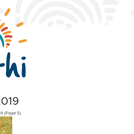
2019
19
(Page 5)