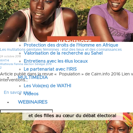
Justice pour les victimes des crimes graves au Sahel
Renforcement et transformation des systèmes éduca
Élection présidentielle Sénégal 2024, réformes prior
Conversations sur l’avenir du Sahel
Débats citoyens place et rôle des femmes
Protection des droits de l’Homme en Afrique
Les mutilations génitales féminines : état des lieux et des connaissances
Valorisation de la recherche au Sahel
24 octobre 2018
Entretiens avec les élus locaux
WATHI
Wathinote Femme élection Sénégal 2019
Commentaires
2
Le partenariat avec l’IRIS
Article publié dans la revue « Population » de Cairn.info 2016 Lien 
MULTIMÉDIA
interventions…
Les Voix(es) de WATHI
En savoir plus
Videos
WEBINAIRES