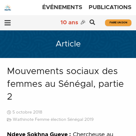
ÉVÉNEMENTS
PUBLICATIONS
10 ans
🎉
FAIRE UN DON
Article
Mouvements sociaux des
femmes au Sénégal, partie
2
5 octobre 2018
Wathinote Femme élection Sénégal 2019
Ndeye Sokhna Gueye :
Chercheuse au