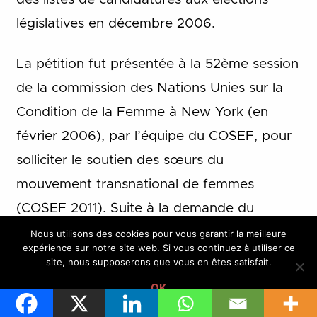
législatives en décembre 2006.
La pétition fut présentée à la 52ème session
de la commission des Nations Unies sur la
Condition de la Femme à New York (en
février 2006), par l’équipe du COSEF, pour
solliciter le soutien des sœurs du
mouvement transnational de femmes
(COSEF 2011). Suite à la demande du
COSEF, un modèle de loi est élaboré par
Nous utilisons des cookies pour vous garantir la meilleure
expérience sur notre site web. Si vous continuez à utiliser ce
une équipe, composée de juristes. Il
site, nous supposerons que vous en êtes satisfait.
s’agissait des Professeurs Amsatou Sow
OK
Sidibé, Ndiaw Diouf, El Hadj Mbodj et