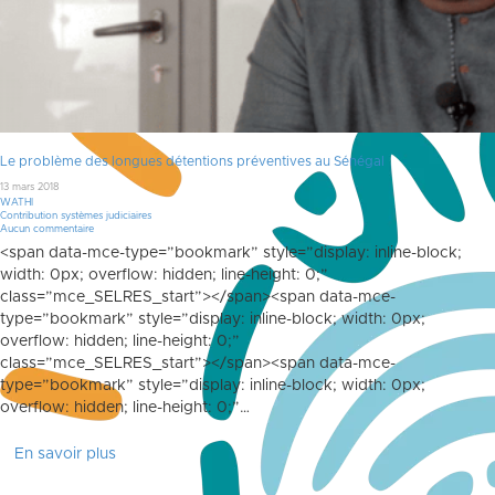
Le problème des longues détentions préventives au Sénégal
13 mars 2018
WATHI
Contribution systèmes judiciaires
Aucun commentaire
<span data-mce-type=”bookmark” style=”display: inline-block;
width: 0px; overflow: hidden; line-height: 0;”
class=”mce_SELRES_start”> </span><span data-mce-
type=”bookmark” style=”display: inline-block; width: 0px;
overflow: hidden; line-height: 0;”
class=”mce_SELRES_start”> </span><span data-mce-
type=”bookmark” style=”display: inline-block; width: 0px;
overflow: hidden; line-height: 0;”…
En savoir plus