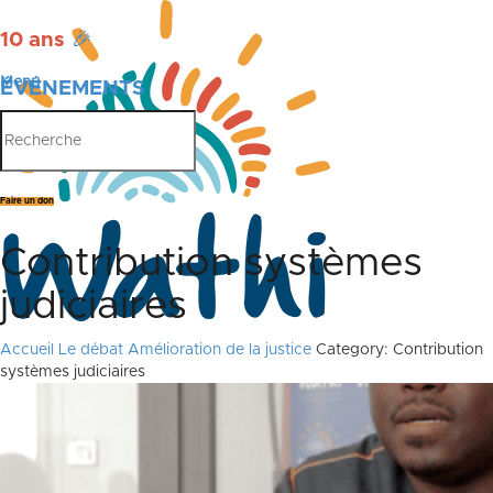
10 ans
🎉
Menu
ÉVÉNEMENTS
PUBLICATIONS
Faire un don
Contribution systèmes
judiciaires
Accueil
Le débat
Amélioration de la justice
Category: Contribution
systèmes judiciaires