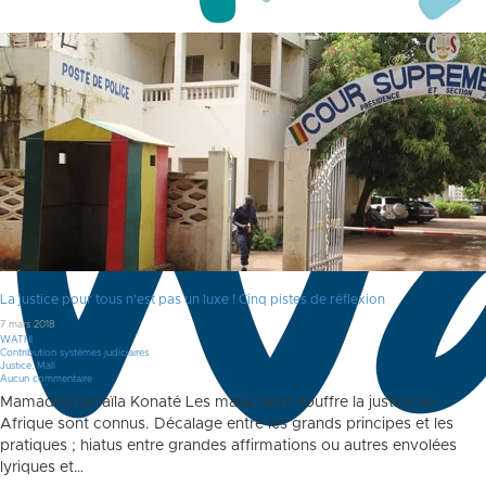
La justice pour tous n’est pas un luxe ! Cinq pistes de réflexion
7 mars 2018
WATHI
Contribution systèmes judiciaires
Justice
,
Mali
Aucun commentaire
Mamadou Ismaïla Konaté Les maux dont souffre la justice en
Afrique sont connus. Décalage entre les grands principes et les
pratiques ; hiatus entre grandes affirmations ou autres envolées
lyriques et…