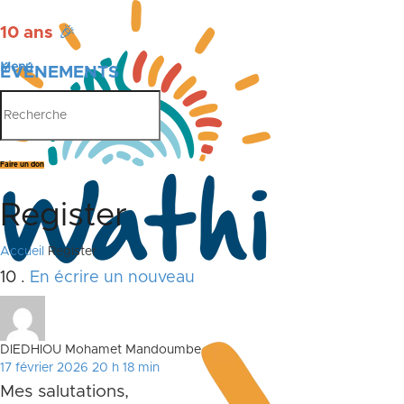
10 ans
🎉
Menu
ÉVÉNEMENTS
PUBLICATIONS
Faire un don
Register
Accueil
Register
Commentaires
10
.
En écrire un nouveau
DIEDHIOU Mohamet Mandoumbe
17 février 2026 20 h 18 min
Mes salutations,