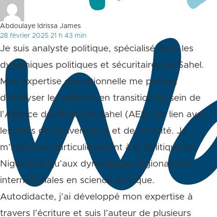
Abdoulaye Idrissa James
28 février 2025 21 h 43 min
Je suis analyste politique, spécialisé dans les
dynamiques politiques et sécuritaires du Sahel.
Mon expertise opérationnelle me permet
d’analyser les régimes en transition au sein de
l’Alliance des États du Sahel (AES), en lien avec
les défis de gouvernance et de sécurité. Je
m’intéresse particulièrement à la politique du
Niger ainsi qu’aux dynamiques régionales et
internationales en science politique.
Autodidacte, j’ai développé mon expertise à
travers l’écriture et suis l’auteur de plusieurs