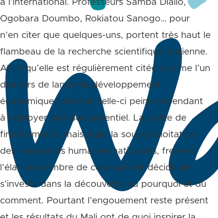
à l’international. Professeurs Samba Diallo,
Ogobara Doumbo, Rokiatou Sanogo… pour
n’en citer que quelques-uns, portent très haut le
flambeau de la recherche scientifique malienne.
Alors qu’elle est régulièrement citée comme l’un
des fers de lance du développement
économique national, celle-ci peine cependant
à déployer tout son potentiel. La quête de
financements, mais aussi la sous-exploitation
des ressources humaines nationales, freinent
l’élan de nombre de ceux qui ont décidé de
s’investir dans la découverte du pourquoi et du
comment. Pourtant l’engouement reste présent
et les résultats du Mali ont de quoi inspirer la