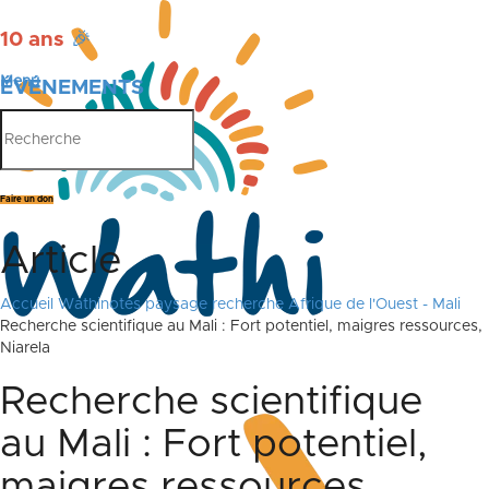
10 ans
🎉
Menu
ÉVÉNEMENTS
PUBLICATIONS
Faire un don
Article
Accueil
Wathinotes paysage recherche Afrique de l'Ouest - Mali
Recherche scientifique au Mali : Fort potentiel, maigres ressources,
Niarela
Recherche scientifique
au Mali : Fort potentiel,
maigres ressources,