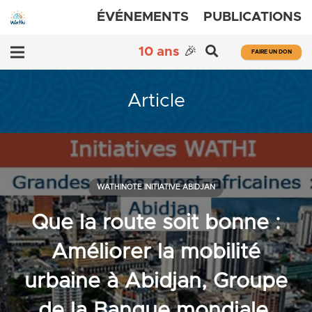
ÉVÉNEMENTS
PUBLICATIONS
10 ans
🎉
FAIRE UN DON
Article
WATHINOTE INITIATIVE ABIDJAN
Que la route soit bonne :
Améliorer la mobilité
urbaine à Abidjan, Groupe
de la Banque mondiale,