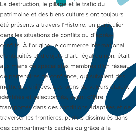
La destruction, le pillage et le trafic du
patrimoine et des biens culturels ont toujours
été présents à travers l’Histoire, en particulier
dans les situations de conflits ou d’après-
conflits. À l’origine, le commerce international
d’antiquités et d’objets d’art, légal ou non, était
aux mains de spécialistes membres d’un réseau
de partenaires de confiance, qui suivaient des
méthodes unifiées. Les biens de valeurs étaient
identifiés et sélectionnés, avant d’être
transportés dans des conditions adaptées et de
traverser les frontières, parfois dissimulés dans
des compartiments cachés ou grâce à la