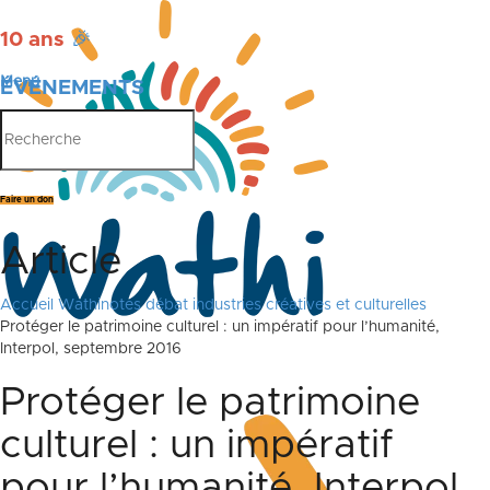
10 ans
🎉
Menu
ÉVÉNEMENTS
PUBLICATIONS
Faire un don
Article
Accueil
Wathinotes débat industries créatives et culturelles
Protéger le patrimoine culturel : un impératif pour l’humanité,
Interpol, septembre 2016
Protéger le patrimoine
culturel : un impératif
pour l’humanité, Interpol,