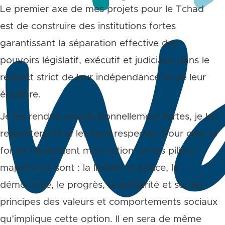
Le premier axe de mes projets pour le Tchad
est de construire des institutions fortes
garantissant la séparation effective des
pouvoirs législatif, exécutif et judiciaire dans le
respect strict de leur indépendance et de leur
équilibre.
Je les rendrai constitutionnellement fortes, je les
respecterai et je les ferai respecter. Pour cela, je
fonde résolument mon action sur les piliers
majeurs qui sont : la liberté, la justice, la
démocratie, le progrès, la solidarité et sur les
principes des valeurs et comportements sociaux
qu’implique cette option. Il en sera de même