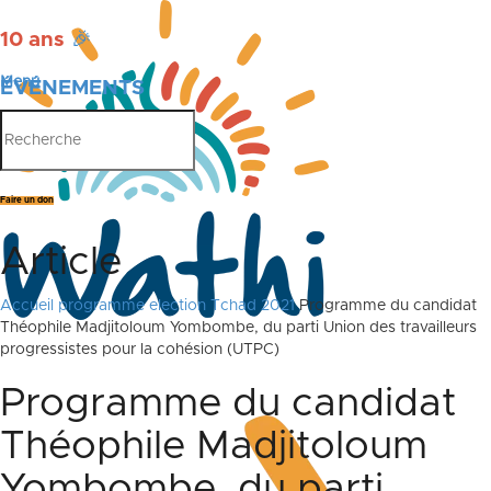
10 ans
🎉
Menu
ÉVÉNEMENTS
PUBLICATIONS
Faire un don
Article
Accueil
programme election Tchad 2021
Programme du candidat
Théophile Madjitoloum Yombombe, du parti Union des travailleurs
progressistes pour la cohésion (UTPC)
Programme du candidat
Théophile Madjitoloum
Yombombe, du parti