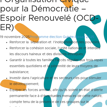
pour la Démocratie –
Espoir Renouvelé (OCD-
ER)
19 novembre 2025
Programme élection Guinée-Bissau 2025
Renforcer la séparation et l’indépendance des pouvoirs;
Renforcer la cohésion sociale, l’unité nationale et interdire
les discours haineux et des divisions ethniques;
Garantir à toutes les familles l’accès régulier aux trois repas
essentiels quotidiens et la pérennité de leurs moyens de
subsistance;
Investir dans l’agriculture et les secteurs clés pour stimuler
le développement;
Équiper les forces armées, afin qu’ils soient en état d’alerte
permanente face à d’éventuelles menaces de cette nature,
compte tenu de la présence de ces groupes sur le