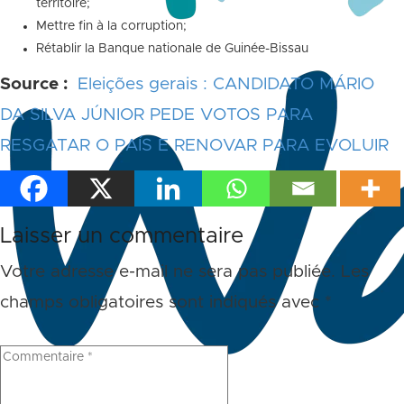
territoire;
Mettre fin à la corruption;
Rétablir la Banque nationale de Guinée-Bissau
Source :
Eleições gerais : CANDIDATO MÁRIO
DA SILVA JÚNIOR PEDE VOTOS PARA
RESGATAR O PAÍS E RENOVAR PARA EVOLUIR
Laisser un commentaire
Votre adresse e-mail ne sera pas publiée.
Les
champs obligatoires sont indiqués avec
*