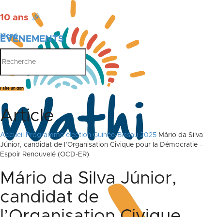
10 ans
🎉
Menu
ÉVÉNEMENTS
PUBLICATIONS
Faire un don
Article
Accueil
Programme élection Guinée-Bissau 2025
Mário da Silva
Júnior, candidat de l’Organisation Civique pour la Démocratie –
Espoir Renouvelé (OCD-ER)
Mário da Silva Júnior,
candidat de
l’Organisation Civique