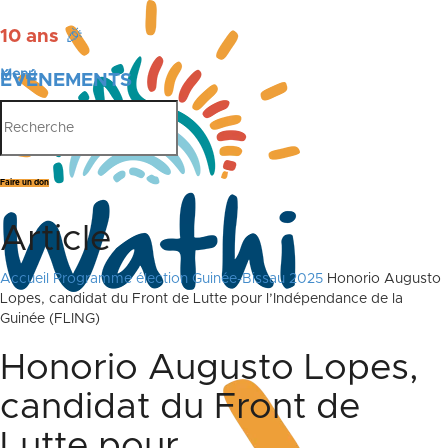
10 ans
🎉
Menu
ÉVÉNEMENTS
PUBLICATIONS
Faire un don
Article
Accueil
Programme élection Guinée-Bissau 2025
Honorio Augusto
Lopes, candidat du Front de Lutte pour l’Indépendance de la
Guinée (FLING)
Honorio Augusto Lopes,
candidat du Front de
Lutte pour