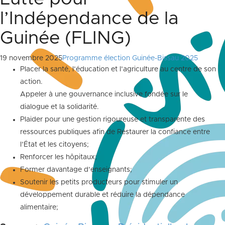
l’Indépendance de la
Guinée (FLING)
19 novembre 2025
Programme élection Guinée-Bissau 2025
Placer la santé, l’éducation et l’agriculture au centre de son
action.
Appeler à une gouvernance inclusive fondée sur le
dialogue et la solidarité.
Plaider pour une gestion rigoureuse et transparente des
ressources publiques afin de Restaurer la confiance entre
l’État et les citoyens;
Renforcer les hôpitaux;
Former davantage d’enseignants;
Soutenir les petits producteurs pour stimuler un
développement durable et réduire la dépendance
alimentaire;