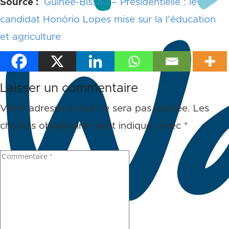
Source :
Guinée-Bissau – Présidentielle : le
candidat Honório Lopes mise sur la l’éducation
et agriculture
Laisser un commentaire
Votre adresse e-mail ne sera pas publiée.
Les
champs obligatoires sont indiqués avec
*