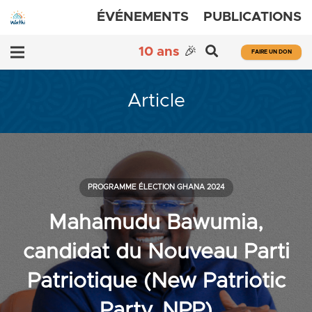
ÉVÉNEMENTS
PUBLICATIONS
10 ans
🎉
FAIRE UN DON
Article
PROGRAMME ÉLECTION GHANA 2024
Mahamudu Bawumia,
candidat du Nouveau Parti
Patriotique (New Patriotic
Party, NPP)