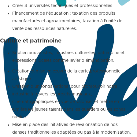
Créer 4 universités techniques et professionnelles
Financement de l’éducation : taxation des produits
manufacturés et agroalimentaires, taxation à l’unité de
vente des ressources naturelles.
Culture et patrimoine
Soutien aux artistes, industries culturelles, patrimoine et
expressions locales comme levier d’émancipation.
Création et mise en œuvre de la carte professionnelle
artistique
Création d’un fonds national pour promouvoir notre
industrie à travers les projets musicaux,
cinématographiques en vue de valoriser et mettre en
lumière les jeunes talents dans les quartiers ou les zones
rurales.
Mise en place des initiatives de revalorisation de nos
danses traditionnelles adaptées ou pas à la modernisation,