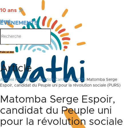
10 ans
🎉
Menu
ÉVÉNEMENTS
PUBLICATIONS
Faire un don
Article
Accueil
Programme élection Cameroun 2025
Matomba Serge
Espoir, candidat du Peuple uni pour la révolution sociale (PURS)
Matomba Serge Espoir,
candidat du Peuple uni
pour la révolution sociale