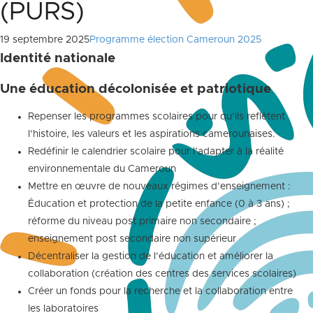
(PURS)
19 septembre 2025
Programme élection Cameroun 2025
Identité nationale
Une éducation décolonisée et patriotique
Repenser les programmes scolaires pour qu’ils reflètent
l’histoire, les valeurs et les aspirations camerounaises.
Redéfinir le calendrier scolaire pour l’adapter à la réalité
environnementale du Cameroun
Mettre en œuvre de nouveaux régimes d’enseignement :
Éducation et protection de la petite enfance (0 à 3 ans) ;
réforme du niveau post primaire non secondaire ;
enseignement post secondaire non supérieur
Décentraliser la gestion de l’éducation et améliorer la
collaboration (création des centres des services scolaires)
Créer un fonds pour la recherche et la collaboration entre
les laboratoires