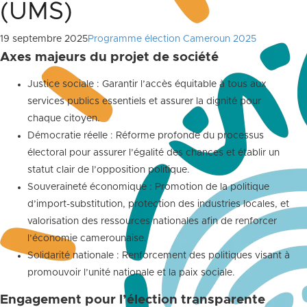
(UMS)
19 septembre 2025
Programme élection Cameroun 2025
Axes majeurs du projet de société
Justice sociale : Garantir l’accès équitable à tous aux
services publics essentiels et assurer la dignité pour
chaque citoyen.
Démocratie réelle : Réforme profonde du processus
électoral pour assurer l’égalité des chances et établir un
statut clair de l’opposition politique.
Souveraineté économique : Promotion de la politique
d’import-substitution, protection des industries locales, et
valorisation des ressources nationales afin de renforcer
l’économie camerounaise.
Solidarité nationale : Renforcement des politiques visant à
promouvoir l’unité nationale et la paix sociale.
Engagement pour l’élection transparente