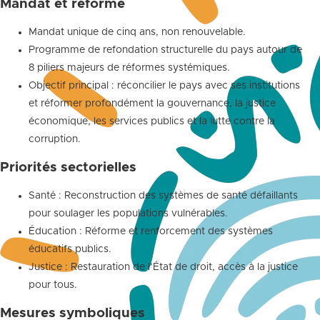
Mandat et réforme
Mandat unique de cinq ans, non renouvelable.
Programme de refondation structurelle du pays autour de
8 piliers majeurs de réformes systémiques.
Objectif principal : réconcilier le pays avec ses institutions
et réformer profondément la gouvernance, la justice
économique, les services publics et la lutte contre la
corruption.
Priorités sectorielles
Santé : Reconstruction des systèmes de santé défaillants
pour soulager les populations vulnérables.
Éducation : Réforme et renforcement des systèmes
éducatifs publics.
Justice : Restauration de l’État de droit, accès à la justice
pour tous.
Mesures symboliques