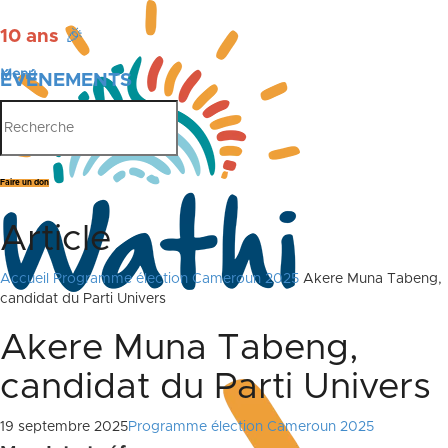
10 ans
🎉
Menu
ÉVÉNEMENTS
PUBLICATIONS
Faire un don
Article
Accueil
Programme élection Cameroun 2025
Akere Muna Tabeng,
candidat du Parti Univers
Akere Muna Tabeng,
candidat du Parti Univers
19 septembre 2025
Programme élection Cameroun 2025