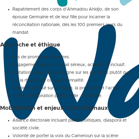
Rapatriement des corps d’Ahmadou Ahidjo, de son
épouse Germaine et de leur fille pour incarner la
réconciliation nationale, dès les 100 premiers jours du
mandat.
Approche et éthique
Pas de promesses illusoires.
Engagement pour un travail sérieux, acharné et inclusif.
Invitation à juger la campagne sur les principes plutôt que
sur la rhétorique ou la personnalité.
Leadership basé sur l’éthique, la proximité et l’action.
Source d’inspiration personnelle : sa famille.
Mobilisation et enjeux internationaux
Alliance électorale incluant partis politiques, diaspora et
société civile.
Volonté de porter la voix du Cameroun sur la scène