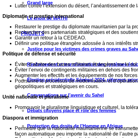
Grand large
Lutter contre l’extension du désert, l’anéantissement de l
Diplomatie et prestige international
Le choix de WATHI
Restaurer le prestige du diplomate mauritanien par la pr
Rechercher des partenariats stratégiques et des soutiens
PROJETS
Garantir un retour à la CEDEAO.
Définir une politique étrangère adossée à nos intérêts st
Justice pour les victimes des crimes graves au Sahel
Politique de défense et sécurité
Éviter d’abriter des bases militaires étrangères sur le s
Renforcement et transformation des systèmes éduca
Éviter l’envoi de contingents militaires en dehors des front
Augmenter les effectifs et les équipements de nos forces
Élection présidentielle Sénégal 2024, réformes prio
Poursuivre le processus de modernisation et d’opération
géopolitiques et stratégiques en cours.
Conversations sur l’avenir du Sahel
Unité nationale et pluralisme
Promouvoir le pluralisme linguistique et culturel, la toléra
Débats citoyens place et rôle des femmes
Diaspora et immigration
Protection des droits de l’Homme en Afrique
Permettre que la nationalité mauritanienne se transmette d
façon automatique peu importe la nationalité de l’autre p