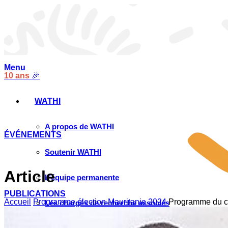
Menu
10 ans
🎉
WATHI
A propos de WATHI
ÉVÉNEMENTS
Soutenir WATHI
Article
L’équipe permanente
PUBLICATIONS
Accueil
Programme élection Mauritanie 2024
Programme du c
Les chargés de recherche associés