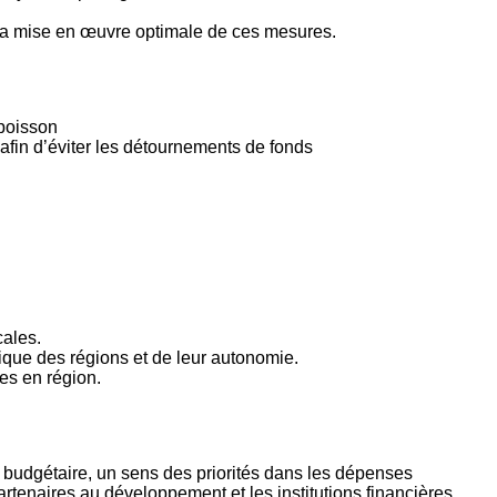
t la mise en œuvre optimale de ces mesures.
 poisson
 afin d’éviter les détournements de fonds
cales.
mique des régions et de leur autonomie.
ies en région.
 budgétaire, un sens des priorités dans les dépenses
artenaires au développement et les institutions financières