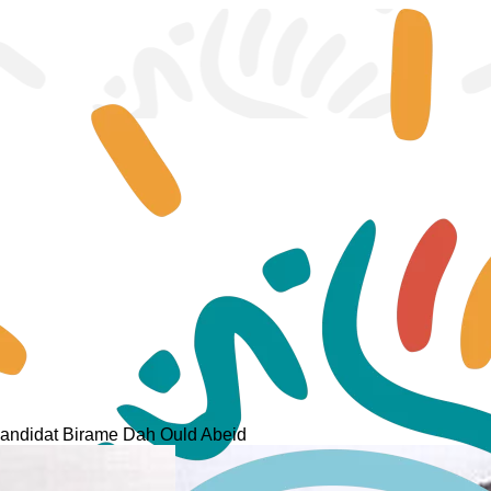
andidat Birame Dah Ould Abeid