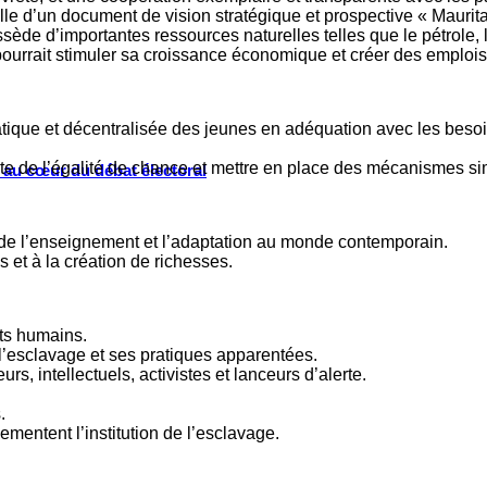
elle d’un document de vision stratégique et prospective « Maurit
de d’importantes ressources naturelles telles que le pétrole, le 
s pourrait stimuler sa croissance économique et créer des emploi
ique et décentralisée des jeunes en adéquation avec les besoins
e de l’égalité de chance et mettre en place des mécanismes simp
s au cœur du débat électoral
é de l’enseignement et l’adaptation au monde contemporain.
 et à la création de richesses.
its humains.
l’esclavage et ses pratiques apparentées.
urs, intellectuels, activistes et lanceurs d’alerte.
.
ementent l’institution de l’esclavage.