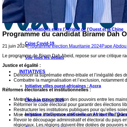
Instagram
Les industries culturelles et créatives
Réseaux sociaux
Les relations entre l’Afrique de l’Ouest et la Chine
Programme du candidat Birame Dah O
Crise Covid-19
21 juin 2024
Programme élection Mauritanie 2024
Pape Abdou
Le programme de Biram Dah Abeid, repose sur une critique ra
Voir tous les débats
Justice et égalité :
INITIATIVES
Dénoncer la suprématie ethno-tribale et l’inégalité des 
Combattre la marginalisation et l’exclusion, notamment d
Initiative villes ouest-africaines : Accra
Réformes électorales et institutionnelles :
Mettre fin à la concentration des pouvoirs entre les mai
Élection Bénin 2026
Réformer le code électoral pour garantir des élections lib
Restructurer les institutions publiques pour qu’elles soi
Initiative intelligence artificielle en Afrique de l’Oues
Mise en place d’inventaire des ressources de l’État grâce 
Revoir le découpage administratif et électoral du pays e
régionaux. Les régions doivent être dotées de pouvoirs 