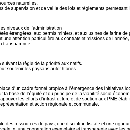
ssources naturelles.
ons de supervision et de veille des lois et règlements permettan
les niveaux de l’administration
tés étrangères, aux permis miniers, et aux usines de farine de
t une attention particulière aux contrats et missions de l’armée,
 la transparence
 suivant la règle de la priorité aux natifs.
pour soutenir les paysans autochtones.
lace d’un cadre formel propice à l’émergence des initiatives lo
ur la base de l’équité et du principe de la viabilité socio-écono
 appuyer les efforts d’infrastructure et de soutien aux PME établ
eprésentation et action régionale et communale.
 des ressources du pays, une discipline fiscale et une rigueur
uvreté, et une coopération exemplaire et transparente avec les p