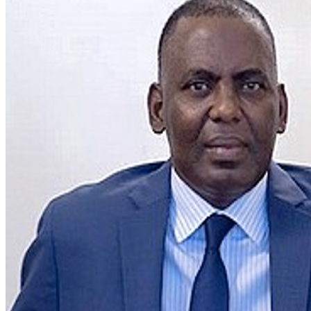
WATHI se dévoile en deux films
Facebook
L’association
Nos partenaires
Twitter
LE DÉBAT
Débat – Entrepreneuriat en Afrique de l’Ouest
LinkedIn
Afrique de l’Ouest – États Unis d’Amérique
Changement climatique 2022
YouTube
Les relations entre l’Afrique de l’Ouest et l’Europe 
Enseignement supérieur 2021