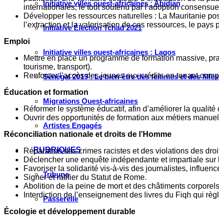
Initiative villes ouest-africaines : Abidjan
internationales, le tout soutenu par l’adoption consensu
Développer les ressources naturelles : La Mauritanie possè
l’extraction et la valorisation de ces ressources, le pay
Initiative Élection Tchad 2021
Emploi
Initiative villes ouest-africaines : Lagos
Mettre en place un programme de formation massive, prat
tourisme, transport).
Renforcer l’accès des jeunes aux crédits en tenant compt
Sénégal 2019 : Le bien-être des femmes et des fille
Éducation et formation
Migrations Ouest-africaines
Réformer le système éducatif, afin d’améliorer la qualit
Ouvrir des opportunités de formation aux métiers manuels
Artistes Engagés
Réconciliation nationale et droits de l’Homme
RUBRIQUES
Réparation des crimes racistes et des violations des dro
Déclencher une enquête indépendante et impartiale sur 
Favoriser la solidarité vis-à-vis des journalistes, influence
Tribune
Signer et ratifier du Statut de Rome.
Abolition de la peine de mort et des châtiments corporels
Interdiction de l’enseignement des livres du Fiqh qui règl
Passerelle
Écologie et développement durable