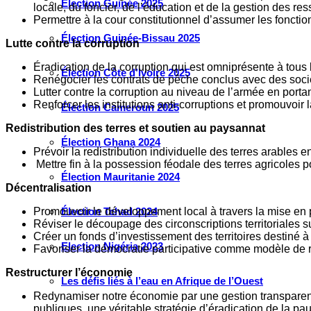
Élection Guinée 2025
locale, du foncier, de l’éducation et de la gestion des re
Permettre à la cour constitutionnel d’assumer les foncti
Élection Guinée-Bissau 2025
Lutte contre la corruption
Éradication de la corruption qui est omniprésente à tous 
Élection Côte d’Ivoire 2025
Renégocier les contrats de pêche conclus avec des socié
Lutter contre la corruption au niveau de l’armée en portan
Renforcer les institutions anti-corruptions et promouvoir
Élection Cameroun 2025
Redistribution des terres et soutien au paysannat
Élection Ghana 2024
Prévoir la redistribution individuelle des terres arables en
Mettre fin à la possession féodale des terres agricoles 
Élection Mauritanie 2024
Décentralisation
Promouvoir le développement local à travers la mise en p
Élection Tchad 2024
Réviser le découpage des circonscriptions territoriales s
Créer un fonds d’investissement des territoires destiné à
Election Nigéria 2023
Favoriser la démocratie participative comme modèle de r
Restructurer l’économie
Les défis liés à l’eau en Afrique de l’Ouest
Redynamiser notre économie par une gestion transparente
publiques, une véritable stratégie d’éradication de la pa