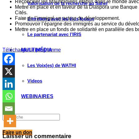
Réconcilier les Mauritaniens établis dans le monde avec l
Valorisation de la recherche au Sahel
Mettre en place et en faveur de la Diaspora une Banqu
Cités.
Faire de l’immigré un acteur de développement.
Entretiens avec les élus locaux
Promouvoir l’épargne des immigrés au service du déve
Mettre en place un fonds de solidarité en parallèle des 
Le partenariat avec l’IRIS
Télécharger le programme
MULTIMÉDIA
Les Voix(es) de WATHI
Videos
WEBINAIRES
Faire un don
Laisser un commentaire