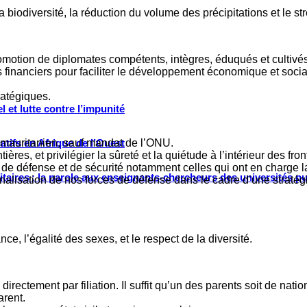
a biodiversité, la réduction du volume des précipitations et le st
omotion de diplomates compétents, intègres, éduqués et cultivés
 financiers pour faciliter le développement économique et socia
ratégiques.
 et lutte contre l’impunité
ol mauritanien, sauf mandat de l’ONU.
tifs en Afrique de l’Ouest
ières, et privilégier la sûreté et la quiétude à l’intérieur des fr
 de défense et de sécurité notamment celles qui ont en charge la
ritaires : la parole aux enseignants-chercheurs des universités p
nalisation de nos forces de défense dans le cadre d’une stratég
nce, l’égalité des sexes, et le respect de la diversité.
irectement par filiation. Il suffit qu’un des parents soit de nat
arent.