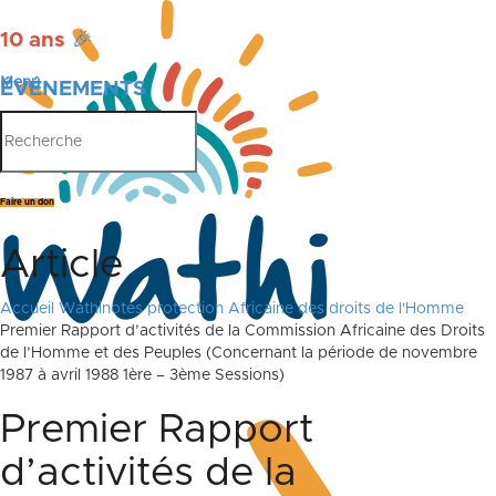
10 ans
🎉
Menu
ÉVÉNEMENTS
PUBLICATIONS
Faire un don
Article
Accueil
Wathinotes protection Africaine des droits de l'Homme
Premier Rapport d’activités de la Commission Africaine des Droits
de l’Homme et des Peuples (Concernant la période de novembre
1987 à avril 1988 1ère – 3ème Sessions)
Premier Rapport
d’activités de la