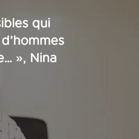
ibles qui
s d’hommes
e… », Nina