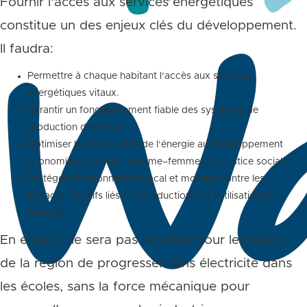
Fournir l‘accès aux services énergétiques
constitue un des enjeux clés du développement.
Il faudra:
Permettre à chaque habitant l‘accès aux services
énergétiques vitaux.
Garantir un fonctionnement fiable des systèmes de
production d‘énergie.
Optimiser la contribution de l‘énergie au développement
économique, l’égalité homme–femme et la justice sociale.
Protéger l‘environnement local et mondial contre les
impacts négatifs liés à la production et à l‘utilisation de
l‘énergie.
En effet, il ne sera pas possible pour les pays
de la région de progresser sans électricité dans
les écoles, sans la force mécanique pour