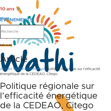
10 ans
🎉
Menu
ÉVÉNEMENTS
PUBLICATIONS
Faire un don
Article
Accueil
Wathinotes énergie
Politique régionale sur l’efficacité
énergétique de la CEDEAO, Citego
Politique régionale sur
l’efficacité énergétique
de la CEDEAO, Citego