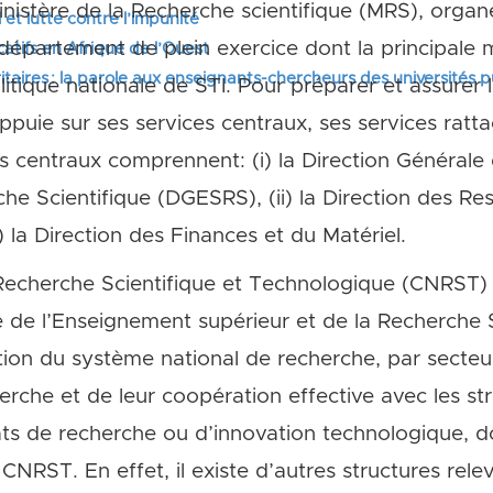
inistère de la Recherche scientifique (MRS), organ
 et lutte contre l’impunité
département de plein exercice dont la principale m
tifs en Afrique de l’Ouest
itaires : la parole aux enseignants-chercheurs des universités 
itique nationale de STI. Pour préparer et assurer
appuie sur ses services centraux, ses services rat
es centraux comprennent: (i) la Direction Générale
che Scientifique (DGESRS), (ii) la Direction des R
i) la Direction des Finances et du Matériel.
Recherche Scientifique et Technologique (CNRST) 
e de l’Enseignement supérieur et de la Recherche S
ation du système national de recherche, par secteurs
erche et de leur coopération effective avec les st
ats de recherche ou d’innovation technologique, do
NRST. En effet, il existe d’autres structures rele