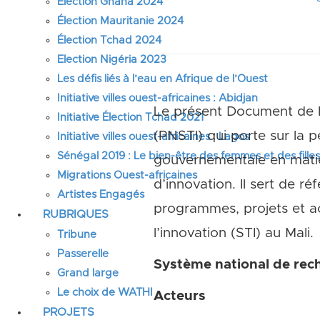
Élection Ghana 2024
Élection Mauritanie 2024
Élection Tchad 2024
Election Nigéria 2023
Les défis liés à l’eau en Afrique de l’Ouest
Initiative villes ouest-africaines : Abidjan
Le présent Document de Po
Initiative Élection Tchad 2021
(PNSTI) qui porte sur la p
Initiative villes ouest-africaines : Lagos
Sénégal 2019 : Le bien-être des femmes et des fille
gouvernementale en matiè
Migrations Ouest-africaines
d’innovation. Il sert de ré
Artistes Engagés
programmes, projets et act
RUBRIQUES
l’innovation (STI) au Mali.
Tribune
Passerelle
Système national de rech
Grand large
Le choix de WATHI
Acteurs
PROJETS