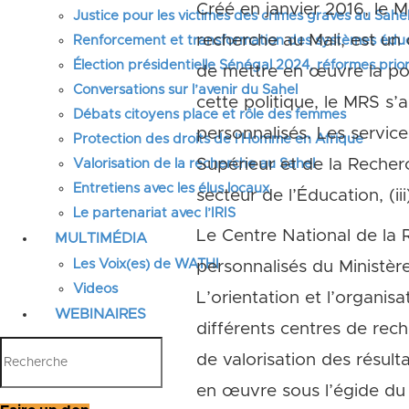
Créé en janvier 2016, le M
Justice pour les victimes des crimes graves au Sahel
recherche au Mali, est un 
Renforcement et transformation des systèmes éduca
Élection présidentielle Sénégal 2024, réformes prior
de mettre en œuvre la pol
Conversations sur l’avenir du Sahel
cette politique, le MRS s’
Débats citoyens place et rôle des femmes
personnalisés. Les servic
Protection des droits de l’Homme en Afrique
Supérieur et de la Recher
Valorisation de la recherche au Sahel
Entretiens avec les élus locaux
secteur de l’Éducation, (ii
Le partenariat avec l’IRIS
Le Centre National de la 
MULTIMÉDIA
Les Voix(es) de WATHI
personnalisés du Ministèr
Videos
L’orientation et l’organis
WEBINAIRES
différents centres de rech
de valorisation des résult
en œuvre sous l’égide du C