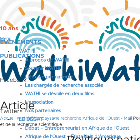
10 ans
🎉
Menu
ÉVÉNEMENTS
WATHI
PUBLICATIONS
A propos de WATHI
Soutenir WATHI
L’équipe permanente
Facebook
Les chargés de recherche associés
WATHI se dévoile en deux films
L’association
Article
Nos partenaires
Twitter
Accueil
Wathinotes paysage recherche Afrique de l'Ouest - Mali
Pol
LE DÉBAT
et de la recherche scientifique
Débat – Entrepreneuriat en Afrique de l’Ouest
Afrique de l’Ouest – États Unis d’Amérique