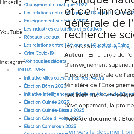
Politique nati
LinkedIn
Changement climatique 2022
et de l’innova
Les relations entre l’Afrique de l’Ouest et l’Europe
générale de l
Enseignement supérieur 2021
Les industries culturelles et créatives
recherche sci
YouTube
Réseaux sociaux
Les relations entre l’Afrique de l’Ouest et la Chine
28 juillet 2020
Wathinotes paysage r
Crise Covid-19
Auteur :
En charge de l’é
Voir tous les débats
Instagram
d’enseignement supérieur e
INITIATIVES
Direction générale de l’en
Initiative villes ouest-africaines : Accra
Ministère de l’Enseigneme
Élection Bénin 2026
Initiative intelligence artificielle en Afrique de l’Oues
des institutions d’enseign
Élection Guinée 2025
développement, la promoti
Élection Guinée-Bissau 2025
Type de document :
Étu
Élection Côte d’Ivoire 2025
Élection Cameroun 2025
Lien vers le document orig