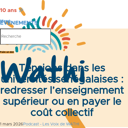
10 ans
🎉
Menu
ÉVÉNEMENTS
PUBLICATIONS
Faire un don
Tensions dans les
universités sénégalaises :
redresser l’enseignement
supérieur ou en payer le
coût collectif
1 mars 2026
Podcast - Les Voix de WATHI