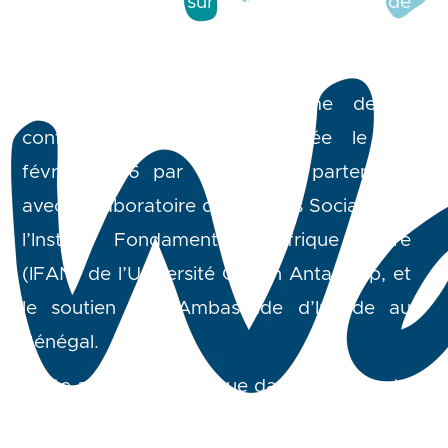
Sénégal : Regard sur l’Agenda national de
transformation de l’Enseignement
supérieur, de la Recherche et de
l’Innovation », était le thème de la
conférence publique, organisée le 04
février 2026 par WATHI, en partenariat
avec le Laboratoire des Études Sociales de
l’Institut Fondamental d’Afrique Noire
(IFAN) de l’Université Cheikh Anta Diop, et
le soutien de l’Ambassade d’Irlande au
Sénégal.
Cette activité s’est tenue dans un contexte
marqué par une instabilité profonde au