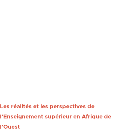
Bassirou Faye, Fallou Sène, Abdoulaye Ba
méritaient mieux. Et les centaines de
milliers d’étudiants sénégalais qui, chaque
matin, franchissent les portes de leurs
universités méritent mieux également. Un
étudiant qui entre à l’université, doit en
ressortir avec un diplôme, un avenir et
toujours la vie devant lui.
Pour aller plus loin :
Les réalités et les perspectives de
l’Enseignement supérieur en Afrique de
l’Ouest