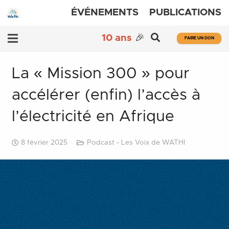
ÉVÉNEMENTS
PUBLICATIONS
10 ans
🎉
FAIRE UN DON
La « Mission 300 » pour
accélérer (enfin) l’accès à
l’électricité en Afrique
8 février 2025
Podcast - Les Voix de WATHI