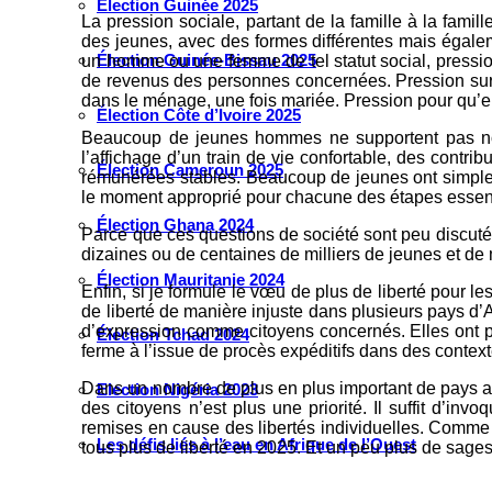
Élection Guinée 2025
La pression sociale, partant de la famille à la fami
des jeunes, avec des formes différentes mais égale
Élection Guinée-Bissau 2025
un homme ou une femme de tel statut social, pressi
de revenus des personnes concernées. Pression sur le
dans le ménage, une fois mariée. Pression pour qu’e
Élection Côte d’Ivoire 2025
Beaucoup de jeunes hommes ne supportent pas non 
l’affichage d’un train de vie confortable, des contri
Élection Cameroun 2025
rémunérées stables. Beaucoup de jeunes ont simpleme
le moment approprié pour chacune des étapes essenti
Élection Ghana 2024
Parce que ces questions de société sont peu discutée
dizaines ou de centaines de milliers de jeunes et de
Élection Mauritanie 2024
Enfin, si je formule le vœu de plus de liberté pour 
de liberté de manière injuste dans plusieurs pays d’
d’expression comme citoyens concernés. Elles ont p
Élection Tchad 2024
ferme à l’issue de procès expéditifs dans des context
Dans un nombre de plus en plus important de pays afri
Election Nigéria 2023
des citoyens n’est plus une priorité. Il suffit d’in
remises en cause des libertés individuelles. Comme 
Les défis liés à l’eau en Afrique de l’Ouest
tous plus de liberté en 2025. Et un peu plus de sage