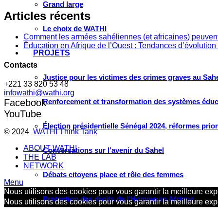
Grand large
Articles récents
Le choix de WATHI
Comment les armées sahéliennes (et africaines) peuvent
Éducation en Afrique de l’Ouest : Tendances d’évolution 
PROJETS
Contacts
Justice pour les victimes des crimes graves au Sahel
+221 33 820 53 48
infowathi@wathi.org
Facebook
Renforcement et transformation des systèmes éduca
YouTube
Élection présidentielle Sénégal 2024, réformes prio
© 2024
WATHI Think Tank
ABOUT WATHI
Conversations sur l’avenir du Sahel
THE LAB
NETWORK
Débats citoyens place et rôle des femmes
Menu
Nous utilisons des cookies pour vous garantir la meilleure expé
Protection des droits de l’Homme en Afrique
Nous utilisons des cookies pour vous garantir la meilleure expé