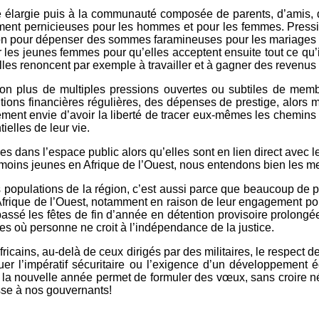
lle élargie puis à la communauté composée de parents, d’amis, d
ment pernicieuses pour les hommes et pour les femmes. Pressio
on pour dépenser des sommes faramineuses pour les mariages 
s jeunes femmes pour qu’elles acceptent ensuite tout ce qu’il p
lles renoncent par exemple à travailler et à gagner des reven
plus de multiples pressions ouvertes ou subtiles de membre
butions financières régulières, des dépenses de prestige, alors
nt envie d’avoir la liberté de tracer eux-mêmes les chemins de
elles de leur vie.
s dans l’espace public alors qu’elles sont en lien direct avec l
 moins jeunes en Afrique de l’Ouest, nous entendons bien les m
les populations de la région, c’est aussi parce que beaucoup d
Afrique de l’Ouest, notamment en raison de leur engagement pol
assé les fêtes de fin d’année en détention provisoire prolong
es où personne ne croit à l’indépendance de la justice.
cains, au-delà de ceux dirigés par des militaires, le respect de 
voquer l’impératif sécuritaire ou l’exigence d’un développement
la nouvelle année permet de formuler des vœux, sans croire né
sse à nos gouvernants!