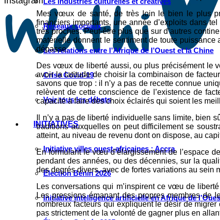
Instagram
Les industries culturelles et créatives
Mes vœux de santé, de très loin le bien le plus 
financiers importants, une année d’exploits dans te
Réseaux sociaux
très proches. Peut-être plus que sur d’autres contine
matérielle donnent le sentiment de toute puissance 
dépasse.
Les relations entre l’Afrique de l’Ouest et la Chine
Des vœux de liberté aussi, ou plus précisément le 
avoir la latitude de choisir la combinaison de facte
Crise Covid-19
savons que trop : il n’y a pas de recette connue uni
relèvent de cette conscience de l’existence de fac
Voir tous les débats
capacité à faire des choix éclairés qui soient les mei
Il n’y a pas de liberté individuelle sans limite, bien 
INITIATIVES
traditions auxquelles on peut difficilement se soustr
atteint, au niveau de revenu dont on dispose, au capi
Initiative villes ouest-africaines : Accra
En formulant le vœu d’élargissement de l’espace de l
pendant des années, ou des décennies, sur la qualit
des degrés divers, avec de fortes variations au sein m
Élection Bénin 2026
Les conversations qui m’inspirent ce vœu de liberté
Les pressions émanant des propres membres de leurs
Initiative intelligence artificielle en Afrique de l’Oues
nombreux facteurs qui expliquent le désir de migre
pas strictement de la volonté de gagner plus en allant