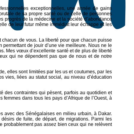
fessionnelles exceptionnelles, une année de gains
 brutale de sa propre santé ou de celle de personnes
ù les progrès de la médecine et la société d’abondance
elle de leur futur même immédiat leur échappe et les
t chacun de vous. La liberté pour que chacun puisse
n permettant de jouir d’une vie meilleure. Nous ne le
ps. Mes vœux d’excellente santé et de plus de liberté
e ceux qui ne dépendent pas que de nous et de notre
ide, elles sont limitées par les us et coutumes, par les
os vies, liées au statut social, au niveau d’éducation
é des contraintes qui pèsent, parfois au quotidien et
es femmes dans tous les pays d’Afrique de l’Ouest, à
ues avec des Sénégalaises en milieu urbain, à Dakar.
ésirs de fuite, de départ, de migrations. Parmi les
ue probablement pas assez bien ceux qui ne relèvent