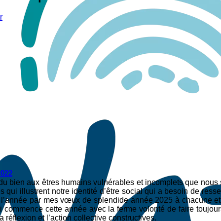
r
2022
ont du bien aux êtres humains vulnérables et incomplets que nous
 qui illustrent notre identité d’être social qui a besoin de ress
e l’année par mes vœux de splendide année 2025 à chacune et
i commence cette année avec la ferme volonté de faire toujours 
réflexion et l’action collective constructives.