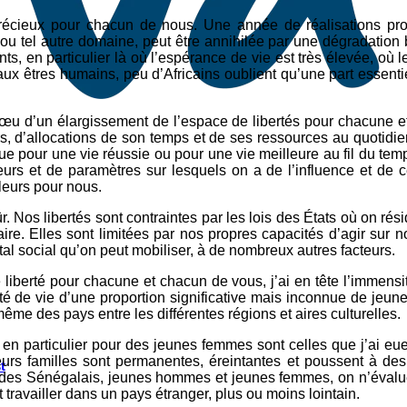
précieux pour chacun de nous. Une année de réalisations pro
l ou tel autre domaine, peut être annihilée par une dégradation
nts, en particulier là où l’espérance de vie est très élevée, o
aux êtres humains, peu d’Africains oublient qu’une part essenti
vœu d’un élargissement de l’espace de libertés pour chacune e
urs, d’allocations de son temps et de ses ressources au quotidie
que pour une vie réussie ou pour une vie meilleure au fil du tem
teurs et de paramètres sur lesquels on a de l’influence et d
lleurs pour nous.
sûr. Nos libertés sont contraintes par les lois des États où on rés
aire. Elles sont limitées par nos propres capacités d’agir sur n
tal social qu’on peut mobiliser, à de nombreux autres facteurs.
iberté pour chacune et chacun de vous, j’ai en tête l’immensit
é de vie d’une proportion significative mais inconnue de jeun
ême des pays entre les différentes régions et aires culturelles.
 en particulier pour des jeunes femmes sont celles que j’ai e
 familles sont permanentes, éreintantes et poussent à des d
t
r des Sénégalais, jeunes hommes et jeunes femmes, on n’éval
 travailler dans un pays étranger, plus ou moins lointain.