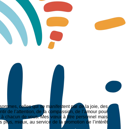
 sommes, celles qui se manifestent par de la joie, des
entir de l’attention, de la compassion, de l’amour pour
 à chacun de vous. Mes vœux à titre personnel mais
plus, mieux, au service de la promotion de l’intérêt