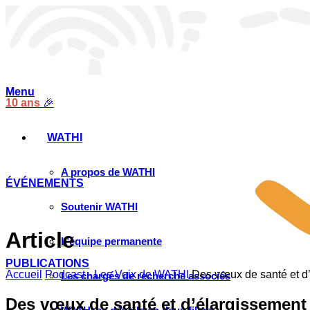
Menu
10 ans
🎉
WATHI
A propos de WATHI
ÉVÉNEMENTS
Soutenir WATHI
Article
L’équipe permanente
PUBLICATIONS
Accueil
Podcast - Les Voix de WATHI
Des vœux de santé et d’
Les chargés de recherche associés
Des vœux de santé et d’élargissement 