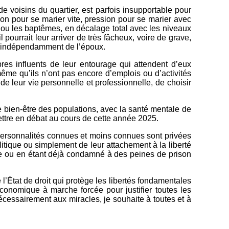
e voisins du quartier, est parfois insupportable pour
n pour se marier vite, pression pour se marier avec
ou les baptêmes, en décalage total avec les niveaux
ourrait leur arriver de très fâcheux, voire de grave,
us indépendamment de l’époux.
s influents de leur entourage qui attendent d’eux
 même qu’ils n’ont pas encore d’emplois ou d’activités
 leur vie personnelle et professionnelle, de choisir
e bien-être des populations, avec la santé mentale de
ettre en débat au cours de cette année 2025.
e personnalités connues et moins connues sont privées
itique ou simplement de leur attachement à la liberté
ée ou en étant déjà condamné à des peines de prison
l’État de droit qui protège les libertés fondamentales
 économique à marche forcée pour justifier toutes les
cessairement aux miracles, je souhaite à toutes et à