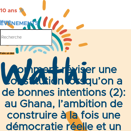
10 ans
🎉
Menu
ÉVÉNEMENTS
PUBLICATIONS
Faire un don
Comment réviser une
constitution lorsqu’on a
de bonnes intentions (2):
au Ghana, l’ambition de
construire à la fois une
démocratie réelle et un