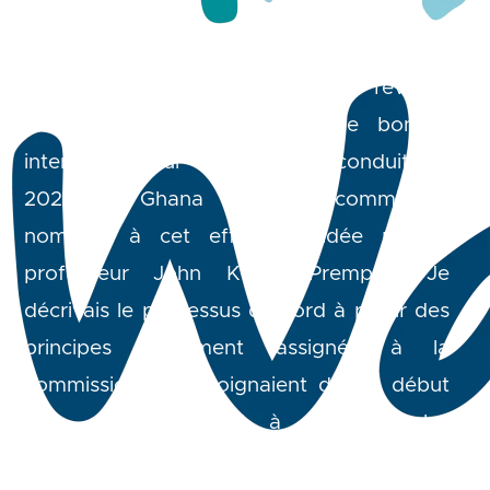
La semaine dernière, je donnais en
exemple d’un processus de révision
constitutionnelle habité par de bonnes
intentions celui entrepris et conduit en
2025 au Ghana par une commission
nommée à cet effet, présidée par le
professeur John Kwasi Prempeh. Je
décrivais le processus d’abord à partir des
principes clairement assignés à la
commission qui l’éloignaient dès le début
d’un exercice visant à consolider les
pouvoirs d’un président ou d’un parti. J’ai