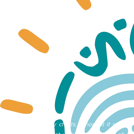
« It wasn’t on my charts, I thought it was