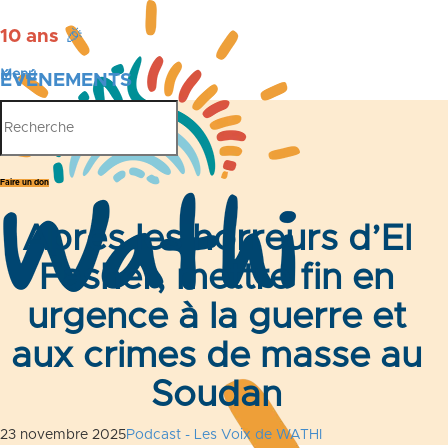
10 ans
🎉
Menu
ÉVÉNEMENTS
PUBLICATIONS
Faire un don
Après les horreurs d’El
Fasher, mettre fin en
urgence à la guerre et
aux crimes de masse au
Soudan
23 novembre 2025
Podcast - Les Voix de WATHI