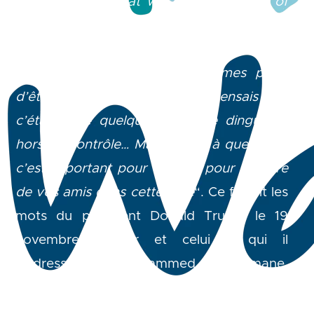
just something that was crazy and out of
control. But I just see how important that is
to you, and to a lot of your friends in the
room
”. “
Ce n’était pas dans mes plans
d’être impliqué là-dedans. Je pensais que
c’était juste quelque chose de dingue et
hors de contrôle… Mais je vois à quel point
c’est important pour vous
et pour nombre
de vos amis dans cette salle
“. Ce furent les
mots du président Donald Trump le 19
novembre dernier et celui à qui il
s’adressait était Mohammed Ben Salmane,
alias MBS, prince héritier du royaume
d’Arabie Saoudite, en visite officielle à