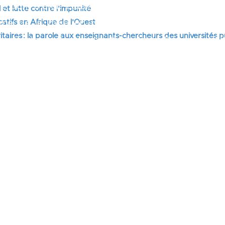
 pont s’était établi une année plus tôt, en 202
 et lutte contre l’impunité
rme de la mise en relation avec un Malgache d
tifs en Afrique de l’Ouest
itaires : la parole aux enseignants-chercheurs des universités 
enait de co-fonder le think tank Diapason. 
is d’une telle entreprise et nous avons mainten
 participer à une de leurs conférences, organisée 
mmes-nous de la démocratie à Madagascar?
». 
et des perspectives sur la base des expériences po
là du cas de Madagascar dont je suis loin d’être u
ason est devenu en moins de trois ans un rem
t de propositions pour dessiner un meilleur ave
Ses analyses sont aujourd’hui très utiles pour com
la Grande île mais encore davantage pour identi
ces à l’horizon et proposer des orientations pour