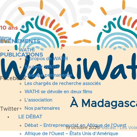
10 ans
🎉
Menu
ÉVÉNEMENTS
WATHI
PUBLICATIONS
A propos de WATHI
Soutenir WATHI
L’équipe permanente
Facebook
Les chargés de recherche associés
WATHI se dévoile en deux films
L’association
À Madagascar
Nos partenaires
Twitter
LE DÉBAT
Débat – Entrepreneuriat en Afrique de l’Ouest
19 octobre 2025
Podcast - Les Voi
Afrique de l’Ouest – États Unis d’Amérique