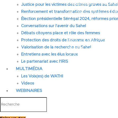
Madagascar. Un autre
Justice pour les victimes des crimes graves au Sahel
et nous sous la fo
Renforcement et transformation des systèmes éduca
Élection présidentielle Sénégal 2024, réformes prior
Rakotomalala qui v
Conversations sur l’avenir du Sahel
échanges sur les déf
Débats citoyens place et rôle des femmes
lors. Je fus invité à
Protection des droits de l’Homme en Afrique
Valorisation de la recherche au Sahel
thème : «
Où en so
Entretiens avec les élus locaux
faits, des analyses 
Le partenariat avec l’IRIS
pays africains, au-de
MULTIMÉDIA
Les Voix(es) de WATHI
Le think tank Diap
Videos
production d’idées e
WEBINAIRES
et ses populations. 
développements sur 
alerter sur les mena