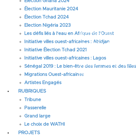
Élection Ghana 2024
d’une association 
Élection Mauritanie 2024
Dakar. Ils ont non 
Élection Tchad 2024
anniversaire d’act
Election Nigéria 2023
hommes est aussi pa
Les défis liés à l’eau en Afrique de l’Ouest
Initiative villes ouest-africaines : Abidjan
des défis de la mobi
Initiative Élection Tchad 2021
structuration des or
Initiative villes ouest-africaines : Lagos
d’action de la soci
Sénégal 2019 : Le bien-être des femmes et des fille
radicaux qui sont né
Migrations Ouest-africaines
Artistes Engagés
aspirations des jeune
RUBRIQUES
Nous les avons reçus
Tribune
Passerelle
une ampleur inattend
Grand large
quant à la tournure 
Le choix de WATHI
encore plus intéres
PROJETS