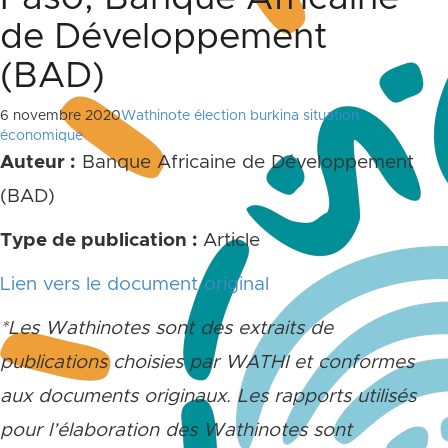
de Développement
(BAD)
6 novembre 2020
Wathinote élection burkina situation
économique
Auteur :
Banque Africaine de Développement
(BAD)
Type de publication :
Article
Lien vers le document original
*Les Wathinotes sont des extraits de
publications choisies par WATHI et conformes
aux documents originaux. Les rapports utilisés
pour l’élaboration des Wathinotes sont