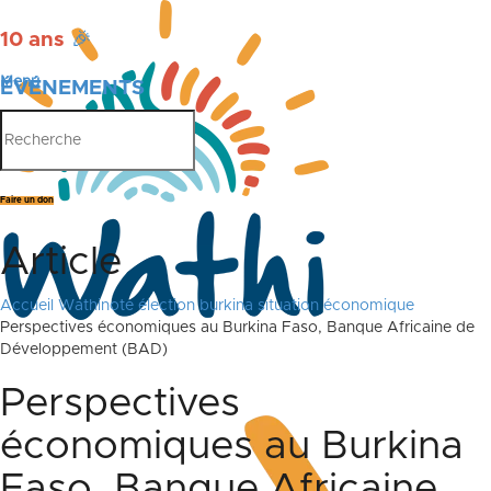
10 ans
🎉
Menu
ÉVÉNEMENTS
PUBLICATIONS
Faire un don
Article
Accueil
Wathinote élection burkina situation économique
Perspectives économiques au Burkina Faso, Banque Africaine de
Développement (BAD)
Perspectives
économiques au Burkina
Faso, Banque Africaine