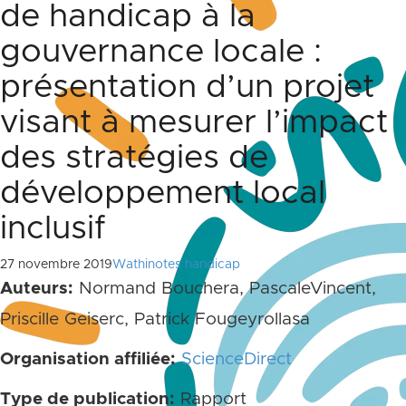
de handicap à la
gouvernance locale :
présentation d’un projet
visant à mesurer l’impact
des stratégies de
développement local
inclusif
27 novembre 2019
Wathinotes handicap
Auteurs:
Normand Bouchera, PascaleVincent,
Priscille Geiserc, Patrick Fougeyrollasa
Organisation affiliée:
ScienceDirect
Type de publication:
Rapport