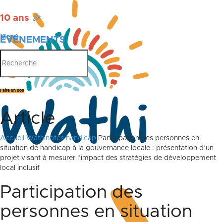
10 ans
🎉
Menu
ÉVÉNEMENTS
PUBLICATIONS
Faire un don
Article
Accueil
Wathinotes handicap
Participation des personnes en
situation de handicap à la gouvernance locale : présentation d’un
projet visant à mesurer l’impact des stratégies de développement
local inclusif
Participation des
personnes en situation