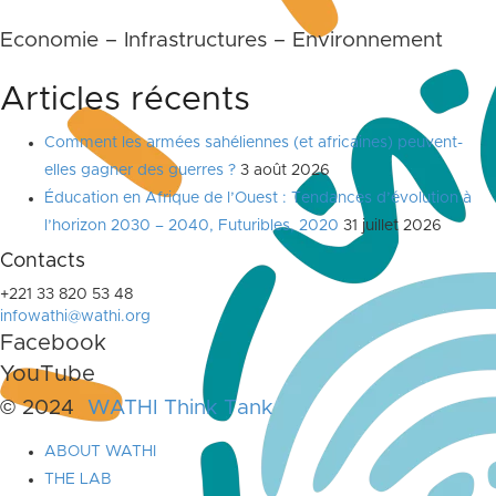
Economie – Infrastructures – Environnement
Articles récents
Comment les armées sahéliennes (et africaines) peuvent-
elles gagner des guerres ?
3 août 2026
Éducation en Afrique de l’Ouest : Tendances d’évolution à
l’horizon 2030 – 2040, Futuribles, 2020
31 juillet 2026
Contacts
+221 33 820 53 48
infowathi@wathi.org
Facebook
YouTube
© 2024
WATHI Think Tank
ABOUT WATHI
THE LAB