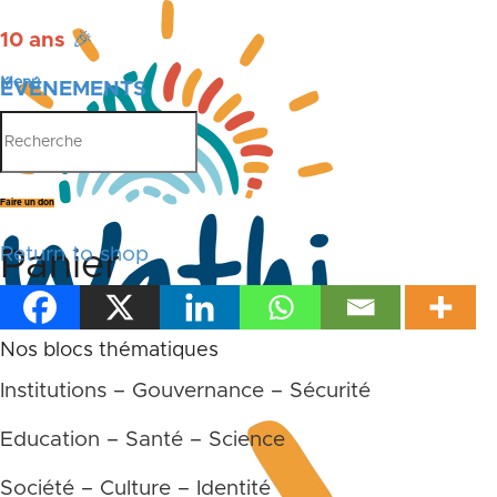
10 ans
🎉
Menu
ÉVÉNEMENTS
PUBLICATIONS
Faire un don
Return to shop
Panier
Accueil
Panier
Nos blocs thématiques
Institutions – Gouvernance – Sécurité
Education – Santé – Science
Société – Culture – Identité