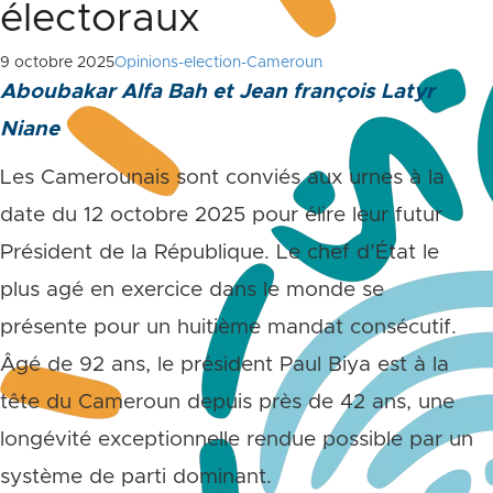
électoraux
9 octobre 2025
Opinions-election-Cameroun
Aboubakar Alfa Bah et Jean françois Latyr
Niane
Les Camerounais sont conviés aux urnes à la
date du 12 octobre 2025 pour élire leur futur
Président de la République. Le chef d’État le
plus agé en exercice dans le monde se
présente pour un huitième mandat consécutif.
Âgé de 92 ans, le président Paul Biya est à la
tête du Cameroun depuis près de 42 ans, une
longévité exceptionnelle rendue possible par un
système de parti dominant.