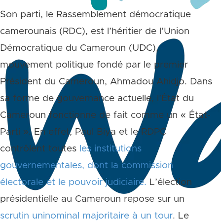
Son parti, le Rassemblement démocratique
camerounais (RDC), est l’héritier de l’Union
Démocratique du Cameroun (UDC),
mouvement politique fondé par le premier
Président du Cameroun, Ahmadou Ahidjo. Dans
sa forme de gouvernance actuelle, l’État du
Cameroun fonctionne de fait comme un « État-
Parti ». En effet, Paul Biya et le RDPC
contrôlent toutes
les institutions
gouvernementales, dont la commission
électorale et le pouvoir judiciaire.
L’élection
présidentielle au Cameroun repose sur un
scrutin uninominal majoritaire à un tour
. Le