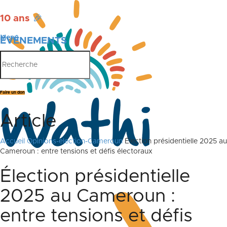
10 ans
🎉
Menu
ÉVÉNEMENTS
PUBLICATIONS
Faire un don
Article
Accueil
Opinions-election-Cameroun
Élection présidentielle 2025 au
Cameroun : entre tensions et défis électoraux
Élection présidentielle
2025 au Cameroun :
entre tensions et défis