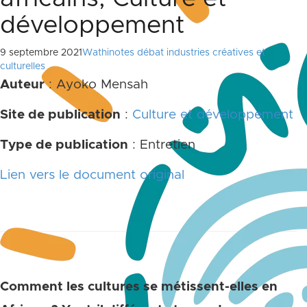
développement
9 septembre 2021
Wathinotes débat industries créatives et
culturelles
Auteur
: Ayoko Mensah
Site de publication
:
Culture et développement
Type de publication
: Entretien
Lien vers le document original
Comment les cultures se métissent-elles en