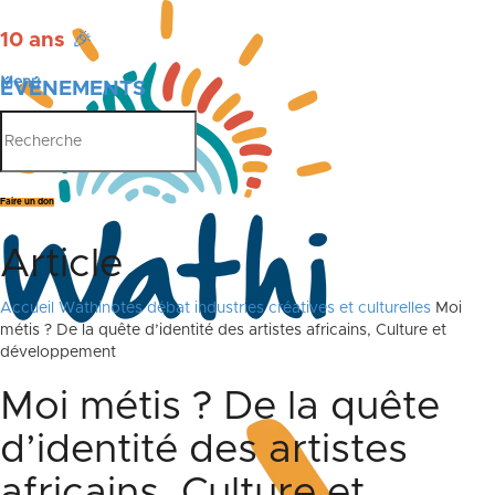
10 ans
🎉
Menu
ÉVÉNEMENTS
PUBLICATIONS
Faire un don
Article
Accueil
Wathinotes débat industries créatives et culturelles
Moi
métis ? De la quête d’identité des artistes africains, Culture et
développement
Moi métis ? De la quête
d’identité des artistes
africains, Culture et