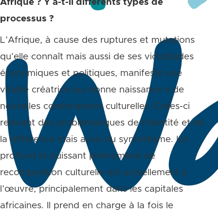
Afrique ? Y a-t-il différents types de
processus ?
L’Afrique, à cause des ruptures et mutations
qu’elle connaît mais aussi de ses vicissitudes
économiques et politiques, manifeste une
vitalité créatrice qui donne naissance à de
nouvelles combinaisons culturelles. Celles-ci
relèvent des problématiques de l’identité et de
la différence mais aussi du syncrétisme. Un
profond et puissant phénomène de
recomposition culturelle est actuellement à
l’œuvre, principalement dans les capitales
africaines. Il prend en charge à la fois le