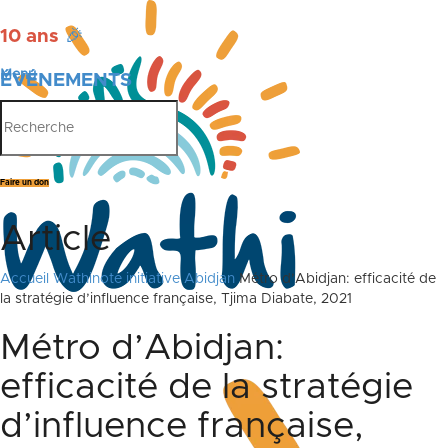
10 ans
🎉
Menu
ÉVÉNEMENTS
PUBLICATIONS
Faire un don
Article
Accueil
Wathinote initiative Abidjan
Métro d’Abidjan: efficacité de
la stratégie d’influence française, Tjima Diabate, 2021
Métro d’Abidjan:
efficacité de la stratégie
d’influence française,