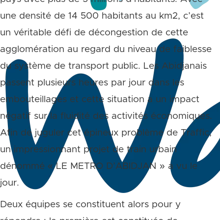
une densité de 14 500 habitants au km2, c’est
un véritable défi de décongestion de cette
agglomération au regard du niveau de faiblesse
du système de transport public. Les Abidjanais
passent plusieurs heures par jour dans les
embouteillages et cette situation a un impact
négatif sur la fluidité des activités économiques.
Afin de juguler cet épineux problème de Traffic,
un impressionnant projet de train urbain
dénommé « LE METRO D’ABIDJAN » a vu le
jour.
Deux équipes se constituent alors pour y