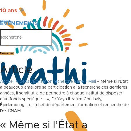
10 ans
🎉
Menu
ÉVÉNEMENTS
PUBLICATIONS
Faire un don
Article
Accueil
Vidéos valorisation recherche Sahel - Mali
« Même si l’État
a beaucoup amélioré sa participation à la recherche ces dernières
années, il serait utile de permettre à chaque institut de disposer
d’un fonds spécifique … », Dr Yaya Ibrahim Coulibaly,
Épidémiologiste – chef du département formation et recherche de
l’ex CNAM
« Même si l’État a