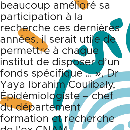
beaucoup amélioré sa
participation à la
recherche ces dernières
années, il serait utile de
permettre à chaque
institut de disposer d’un
fonds spécifique … », Dr
Yaya Ibrahim Coulibaly,
Épidémiologiste – chef
du département
formation et recherche