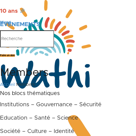
10 ans
🎉
Menu
ÉVÉNEMENTS
PUBLICATIONS
Faire un don
Members
Accueil
Members
Nos blocs thématiques
Institutions – Gouvernance – Sécurité
Education – Santé – Science
Société – Culture – Identité