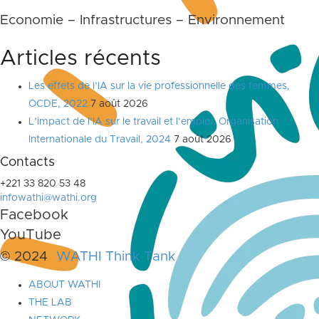
Economie – Infrastructures – Environnement
Articles récents
Les effets de l’IA sur la vie professionnelle des femmes,
OCDE, 2022
7 août 2026
L’impact de l’IA sur le travail et l’emploi, Organisation
Internationale du Travail, 2024
7 août 2026
Contacts
+221 33 820 53 48
infowathi@wathi.org
Facebook
YouTube
© 2024
WATHI Think Tank
ABOUT WATHI
THE LAB