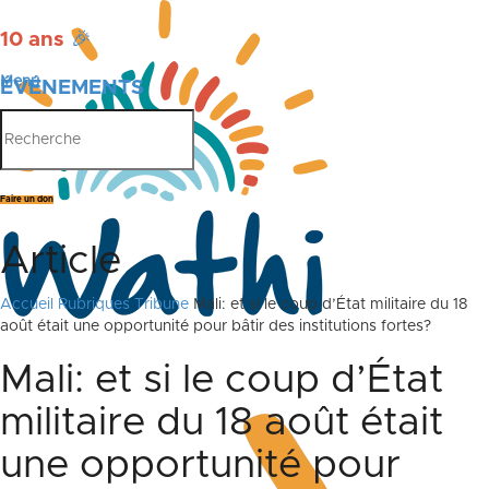
10 ans
🎉
Menu
ÉVÉNEMENTS
PUBLICATIONS
Faire un don
Article
Accueil
Rubriques
Tribune
Mali: et si le coup d’État militaire du 18
août était une opportunité pour bâtir des institutions fortes?
Mali: et si le coup d’État
militaire du 18 août était
une opportunité pour