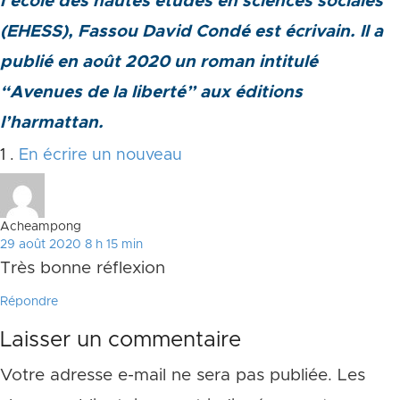
l’école des hautes études en sciences sociales
(EHESS), Fassou David Condé est écrivain. Il a
publié en août 2020 un roman intitulé
“Avenues de la liberté” aux éditions
l’harmattan.
Commentaire
1
.
En écrire un nouveau
Acheampong
29 août 2020 8 h 15 min
Très bonne réflexion
Répondre
Laisser un commentaire
Votre adresse e-mail ne sera pas publiée.
Les