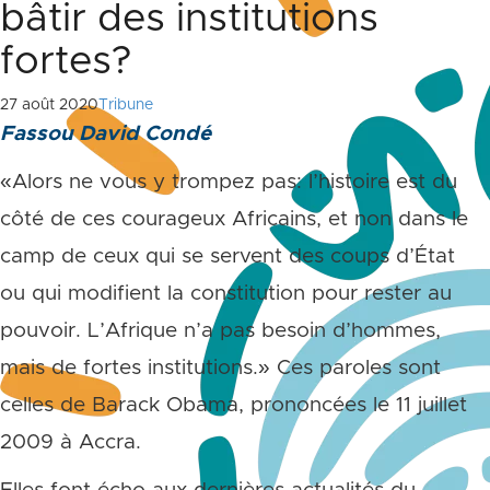
bâtir des institutions
fortes?
27 août 2020
Tribune
Fassou David Condé
«Alors ne vous y trompez pas: l’histoire est du
côté de ces courageux Africains, et non dans le
camp de ceux qui se servent des coups d’État
ou qui modifient la constitution pour rester au
pouvoir. L’Afrique n’a pas besoin d’hommes,
mais de fortes institutions.» Ces paroles sont
celles de Barack Obama, prononcées le 11 juillet
2009 à Accra.