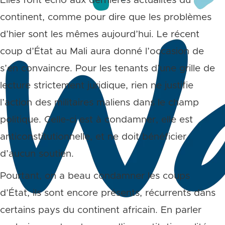
Elles font écho aux dernières actualités du
continent, comme pour dire que les problèmes
d’hier sont les mêmes aujourd’hui. Le récent
coup d’État au Mali aura donné l’occasion de
s’en convaincre. Pour les tenants d’une grille de
lecture strictement juridique, rien ne justifie
l’action des militaires maliens dans le champ
politique. Celle-ci est à condamner, elle est
anticonstitutionnelle, et ne doit bénéficier
d’aucun soutien.
Pourtant, on a beau condamner les coups
d’État, ils sont encore présents, récurrents dans
certains pays du continent africain. En parler